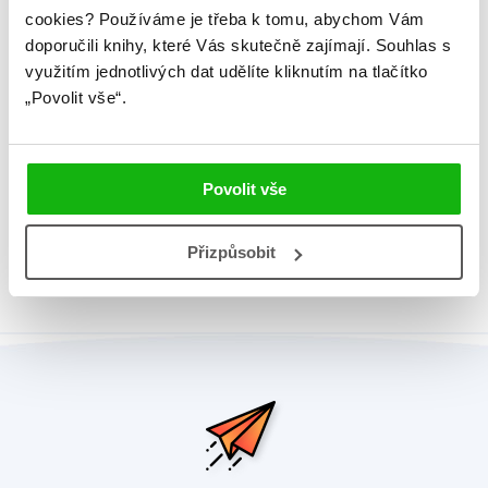
cookies?
Používáme je třeba k tomu, abychom Vám
Původní jazyk
angličtina
doporučili knihy, které Vás skutečně zajímají.
Souhlas s
využitím jednotlivých dat udělíte kliknutím na tlačítko
EAN
9788025262153
„Povolit vše“.
Věk od
3
Edice
Leporela
Povolit vše
Typ
Kniha + doplněk
Vazba
leporelo knížkové
Přizpůsobit