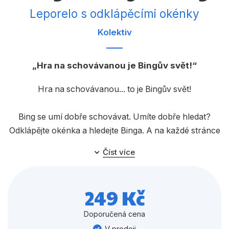
Dárkové publikace
Leporelo s odklápěcími okénky
Dárkové zboží
Kolektiv
Hobby
Hra na schovávanou je Bingův svět!
Jazyky
Kalendáře
Hra na schovávanou... to je Bingův svět!
Komiks
Bing se umí dobře schovávat. Umíte dobře hledat?
Křížovky
Odklápějte okénka a hledejte Binga. A na každé stránce
na vás čekají ještě další zábavná okénka a věci k
Kuchařky
Číst více
hledání. S Bingem se vám hra na schovávanou bude
Počítače
určitě líbit!
Poezie
249 Kč
Populárně - naučná pro dospělé
Doporučená cena
V prodeji