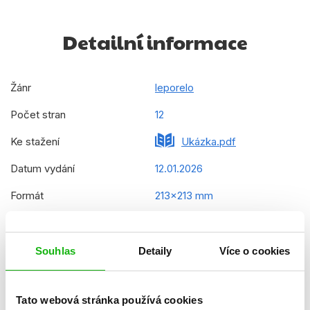
Detailní informace
Žánr
leporelo
Počet stran
12
Ke stažení
Ukázka.pdf
Datum vydání
12.01.2026
Formát
213x213 mm
Hmotnost
0,453 kg
Jazyk
čeština
Souhlas
Detaily
Více o cookies
Řady
Bing
Tato webová stránka používá cookies
Původní název
Bing - Where's Bing