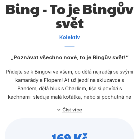
Bing - To je Bingův
Dárkové publikace
Dárkové zboží
svět
Hobby
Kolektiv
Jazyky
Kalendáře
Poznávat všechno nové, to je Bingův svět!
Komiks
Přidejte se k Bingovi ve všem, co dělá nejraději se svými
Křížovky
kamarády a Flopem! Ať už jezdí na skluzavce s
Pandem, dělá hluk s Charliem, tiše si povídá s
Kuchařky
kachnami, sleduje malá koťátka, nebo si pochutná na
Počítače
něčem dobrém.
Číst více
Poezie
Populárně - naučná pro dospělé
169 Kč