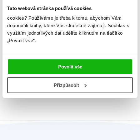
Tato webová stránka používá cookies
Řady
Bing
cookies?
Používáme je třeba k tomu, abychom Vám
Původní název
Bing - It's a Bing Thing
doporučili knihy, které Vás skutečně zajímají.
Souhlas s
využitím jednotlivých dat udělíte kliknutím na tlačítko
Původní jazyk
angličtina
„Povolit vše“.
EAN
9788025258897
Věk od
3
Povolit vše
Edice
Leporela
Typ
Kniha
Přizpůsobit
Vazba
leporelo knížkové