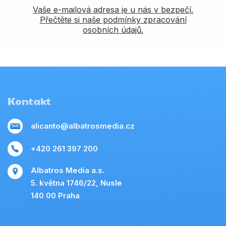
Vaše e-mailová adresa je u nás v bezpečí.
Přečtěte si naše podmínky zpracování
osobních údajů.
Kontakt
alicanto@albatrosmedia.cz
+420 261 397 200
Albatros Media a.s.
5. května 1746/22, Nusle
140 00 Praha