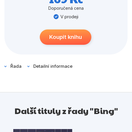
Populárně - naučné pro děti
Doporučená cena
Předškoláci
V prodeji
Příroda a zahrada
Společnost, politika
Koupit knihu
Umění a kultura
Výchova a pedagogika
Řada
Detailní informace
Young adult
Zdraví a životní styl
Všechny kategorie
Další tituly z řady "Bing"