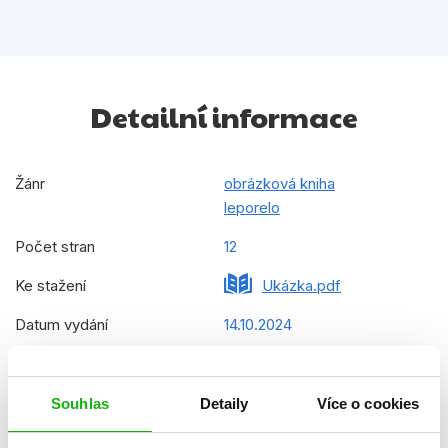
Detailní informace
Žánr
obrázková kniha
leporelo
Počet stran
12
Ke stažení
Ukázka.pdf
Datum vydání
14.10.2024
Formát
130x150 mm
Hmotnost
0,098 kg
Souhlas
Detaily
Více o cookies
Jazyk
čeština