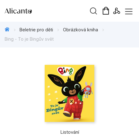
Vyhledávání
Beletrie pro děti
Obrázková kniha
Bing - To je Bingův svět
Novinky
Připravujeme
Bestsellery
Tipy redakce
Beletrie pro děti
Beletrie pro dospělé
Listování