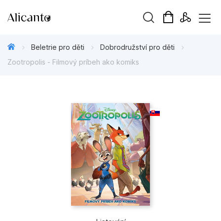
Vyhledávání
Beletrie pro děti
Dobrodružství pro děti
Zootropolis - Filmový príbeh ako komiks
Novinky
Připravujeme
Bestsellery
Tipy redakce
Beletrie pro děti
Beletrie pro dospělé