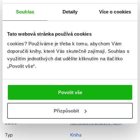
Ke stažení
Ukázka.pdf
Souhlas
Detaily
Více o cookies
Datum vydání
21.11.2025
Formát
195x260 mm
Tato webová stránka používá cookies
Hmotnost
0,305 kg
cookies?
Používáme je třeba k tomu, abychom Vám
Jazyk
slovenština
doporučili knihy, které Vás skutečně zajímají.
Souhlas s
využitím jednotlivých dat udělíte kliknutím na tlačítko
Řady
Disney (SK)
„Povolit vše“.
Původní název
Zootopia - Graphic Novel
Původní jazyk
angličtina
Povolit vše
EAN
9788025260982
Věk od
6
Přizpůsobit
Edice
Komiksové príbehy (SK)
Typ
Kniha