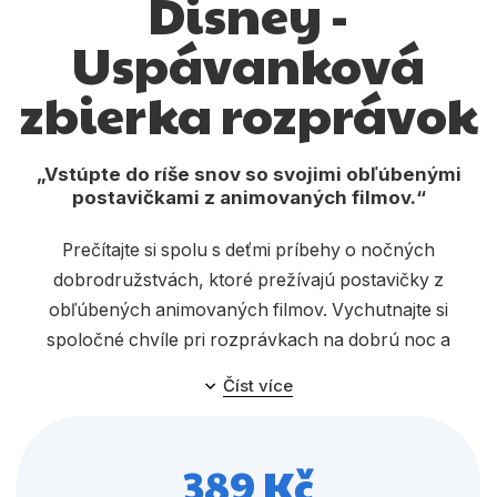
Disney -
Dárkové publikace
Uspávanková
Dárkové zboží
zbierka rozprávok
Hobby
Jazyky
Vstúpte do ríše snov so svojimi obľúbenými
Kalendáře
postavičkami z animovaných filmov.
Komiks
Prečítajte si spolu s deťmi príbehy o nočných
Křížovky
dobrodružstvách, ktoré prežívajú postavičky z
obľúbených animovaných filmov. Vychutnajte si
Kuchařky
spoločné chvíle pri rozprávkach na dobrú noc a
Počítače
premeňte zaspávanie na ten najkrajší okamih celého
Číst více
dňa.
Poezie
Populárně - naučná pro dospělé
389 Kč