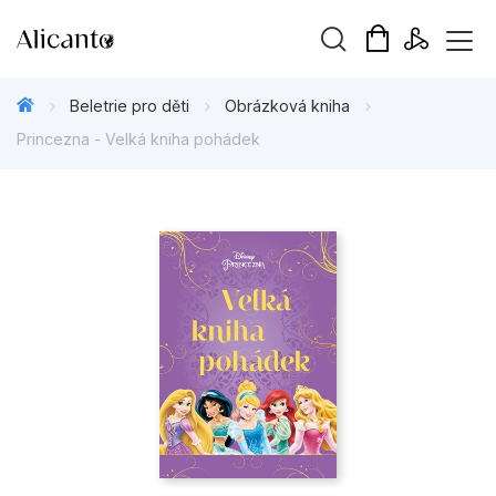
Vyhledávání
Beletrie pro děti
Obrázková kniha
Princezna - Velká kniha pohádek
Novinky
Připravujeme
Bestsellery
Tipy redakce
Beletrie pro děti
Beletrie pro dospělé