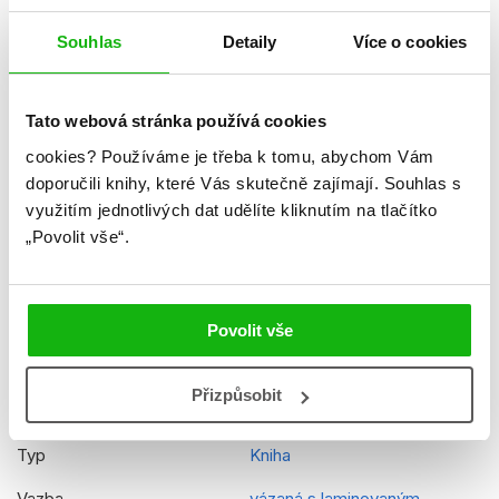
Datum vydání
08.08.2022
Souhlas
Detaily
Více o cookies
Formát
174x244 mm
Hmotnost
0,795 kg
Tato webová stránka používá cookies
Jazyk
čeština
cookies?
Používáme je třeba k tomu, abychom Vám
doporučili knihy, které Vás skutečně zajímají.
Souhlas s
Řady
Disney Princezna
využitím jednotlivých dat udělíte kliknutím na tlačítko
„Povolit vše“.
Původní název
Princess Golden Big Book
Původní jazyk
angličtina
EAN
9788025252987
Povolit vše
Věk od
4
Přizpůsobit
Edice
Velká kniha pohádek
Typ
Kniha
Vazba
vázaná s laminovaným