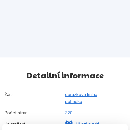
Detailní informace
Žánr
obrázková kniha
pohádka
Počet stran
320
Ke stažení
Ukázka.pdf