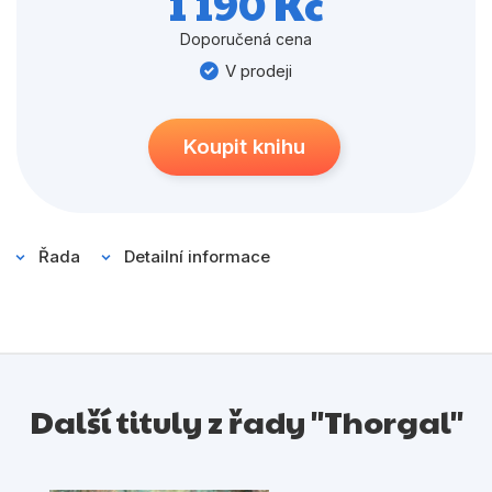
1 190 Kč
Populárně - naučné pro děti
příběhy série Barbar, které poodkryjí více z Thorgalovy
minulosti a uvrhnou ho znovu do víru náhod, osudu a
Doporučená cena
Předškoláci
setkání se starými známými. K uzavření životního cyklu
V prodeji
Příroda a zahrada
však nevede lehká cesta, i když mu po boku stojí
všichni blízcí, zvláště dospívající syn Jolan.
Společnost, politika
Koupit knihu
Umění a kultura
Výchova a pedagogika
Řada
Detailní informace
Young adult
Zdraví a životní styl
Všechny kategorie
Další tituly z řady "Thorgal"