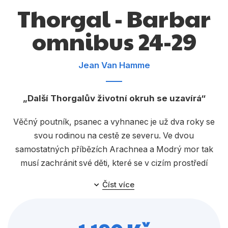
Dárkové publikace
Thorgal - Barbar
Dárkové zboží
omnibus 24-29
Hobby
Jazyky
Jean Van Hamme
Kalendáře
Další Thorgalův životní okruh se uzavírá
Komiks
Věčný poutník, psanec a vyhnanec je už dva roky se
Křížovky
svou rodinou na cestě ze severu. Ve dvou
Kuchařky
samostatných příbězích Arachnea a Modrý mor tak
musí zachránit své děti, které se v cizím prostředí
Počítače
ocitnou v nebezpečí. Od břehů Afriky se nakonec
Číst více
Poezie
rozhodne vrátit... Ale pak se začnou díky náhlému
shledání s bájnou civilizací odehrávat
Populárně - naučná pro dospělé