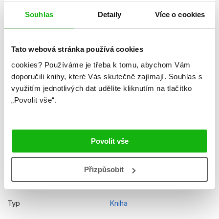
Jazyk
čeština
Souhlas
Detaily
Více o cookies
Ilustrátor
Grzegorz Rosinski
Tato webová stránka používá cookies
Číslo dílu
11
cookies?
Používáme je třeba k tomu, abychom Vám
Řady
Thorgal
doporučili knihy, které Vás skutečně zajímají.
Souhlas s
využitím jednotlivých dat udělíte kliknutím na tlačítko
Původní název
Les Yeux de Tanatloc
„Povolit vše“.
Původní jazyk
francouzština
Překladatel
Richard Podaný
Povolit vše
EAN
9788025239841
Věk od
13
Přizpůsobit
Edice
Komiksové příběhy
Typ
Kniha