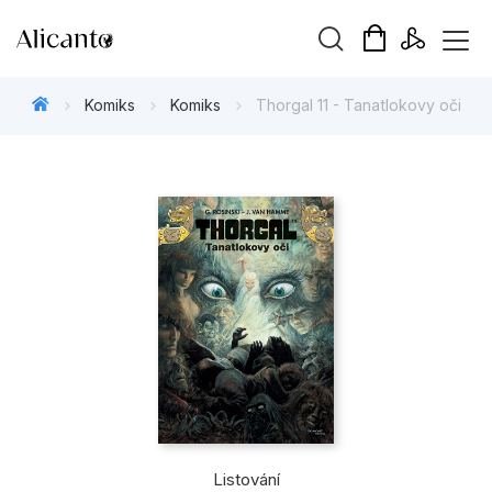
Vyhledávání
Komiks
Komiks
Thorgal 11 - Tanatlokovy oči
Novinky
Připravujeme
Bestsellery
Tipy redakce
Beletrie pro děti
Beletrie pro dospělé
Listování