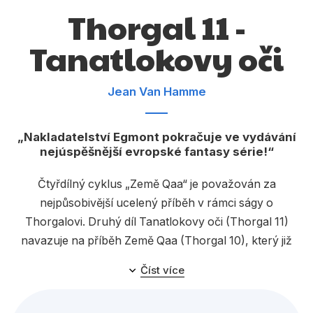
Dárkové publikace
Thorgal 11 -
Dárkové zboží
Tanatlokovy oči
Hobby
Jazyky
Jean Van Hamme
Kalendáře
Nakladatelství Egmont pokračuje ve vydávání
Komiks
nejúspěšnější evropské fantasy série!
Křížovky
Čtyřdílný cyklus „Země Qaa“ je považován za
Kuchařky
nejpůsobivější ucelený příběh v rámci ságy o
Thorgalovi. Druhý díl Tanatlokovy oči (Thorgal 11)
Počítače
navazuje na příběh Země Qaa (Thorgal 10), který již
Poezie
před lety česky vyšel. Po dlouhé době tak nakladatelství
Číst více
Egmont splácí dluh všem fanouškům a příznivcům série
Populárně - naučná pro dospělé
Thorgal a pokračuje v tomto cyklu. V rámci