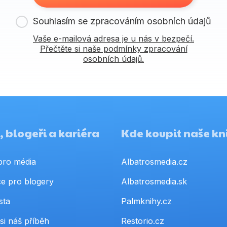
Souhlasím se zpracováním osobních údajů
Vaše e-mailová adresa je u nás v bezpečí.
Přečtěte si naše podmínky zpracování
osobních údajů.
 blogeři a kariéra
Kde koupit naše kn
pro média
Albatrosmedia.cz
e pro blogery
Albatrosmedia.sk
sta
Palmknihy.cz
si náš příběh
Restorio.cz