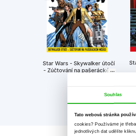
atastrofa v
St
Star Wars - Skywalker útočí
lední mezi
- Zúčtování na pašeráckém
mi
iv
měsíci
Kolektiv
Souhlas
Tato webová stránka použív
cookies?
Používáme je třeba
jednotlivých dat udělíte klikn