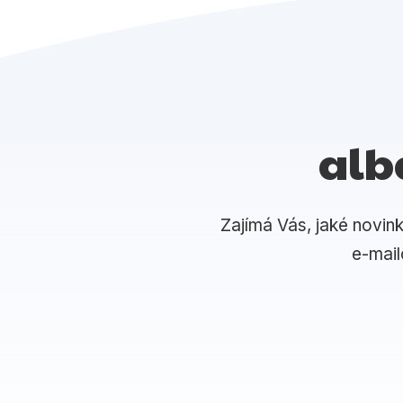
alb
Zajímá Vás, jaké novin
e-mai