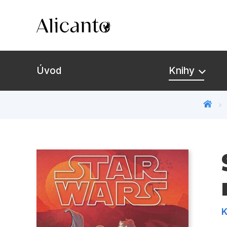
Úvod
Knihy
Novinky
Připravujeme
Bestsellery
Tipy redakce
K