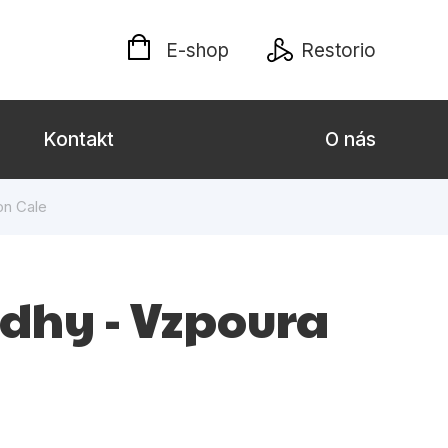
E-shop
Restorio
Kontakt
O nás
on Cale
 dospělé
Dárkové publikace
Jazyky
edhy - Vzpoura
Křížovky
Poezie
naučné pro děti
Předškoláci
hrada
Společnost, politika