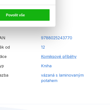
Povolit vše
AN
9788025243770
ěk od
12
dice
Komiksové příběhy
yp
Kniha
azba
vázaná s laminovaným
potahem