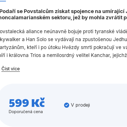
Umění a kultura
Výchova a p
Podaří se Povstalcům získat spojence na umírající 
oncalamarianském sektoru, jež by mohla zvrátit 
Zdraví a životní styl
ovstalecká aliance neúnavně bojuje proti tyranské vlád
kywalker a Han Solo se vydávají na zpustošenou Jedhu,
artyzánům, kteří i po útoku Hvězdy smrti pokračují ve v
Všechny kategorie
íří i královna Trios a nemilosrdný velitel Kanchar, jejic
likvidovat vzbouřence, kteří by se postavili na odpor…
Číst více
o operaci na Jedě se rebelové vypraví do sektoru Mon 
by se jeho lid připojil k Povstání. Když diplomatické sn
áchranu krále Lee-Chara, právoplatného vládce tohoto v
599 Kč
ovstalci budou muset získat přísně tajné přístupové k
V prodeji
nést moffa sektoru, aby krále osvobodili, ovšem pokud se 
Doporučená cena
vrátit průběh galaktické občanské války…