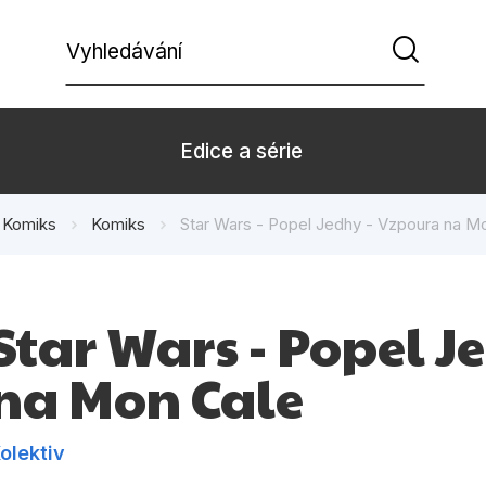
Vyhledávání
Edice a série
Komiks
Komiks
Star Wars - Popel Jedhy - Vzpoura na M
Beletrie pro děti
Beletrie pro
Dárkové zboží
Hobby
Star Wars - Popel J
Kalendáře
Komiks
na Mon Cale
Kuchařky
Počítače
Populárně - naučná pro
Populárně - 
dospělé
olektiv
Příroda a za