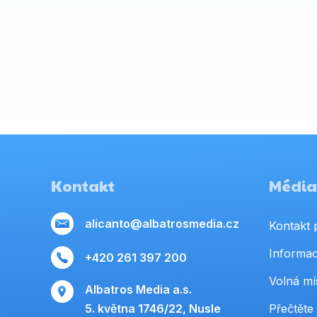
Kontakt
Média,
alicanto@albatrosmedia.cz
Kontakt 
Informac
+420 261 397 200
Volná mí
Albatros Media a.s.
5. května 1746/22, Nusle
Přečtěte 