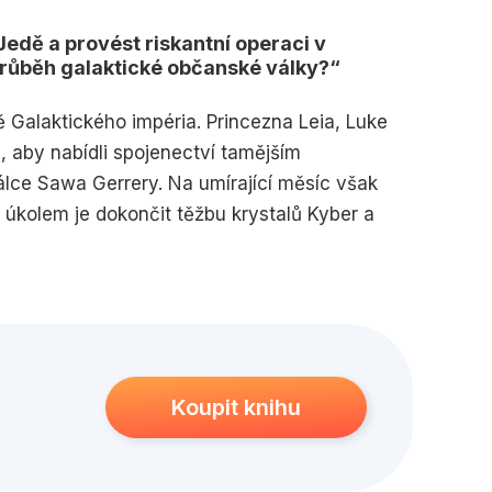
edagogika
Young adult
Jedě a provést riskantní operaci v
průběh galaktické občanské války?
ě Galaktického impéria. Princezna Leia, Luke
 aby nabídli spojenectví tamějším
álce Sawa Gerrery. Na umírající měsíc však
hž úkolem je dokončit těžbu krystalů Kyber a
Calamari s cílem přesvědčit regenta Mon Caly,
ahy selžou, Leia přijde se smělým plánem na
odního světa, který padl do rukou Impéria.
ódy do imperiálního vězeňského komplexu a
Koupit knihu
jim to podaří, získají flotilu, která by mohla