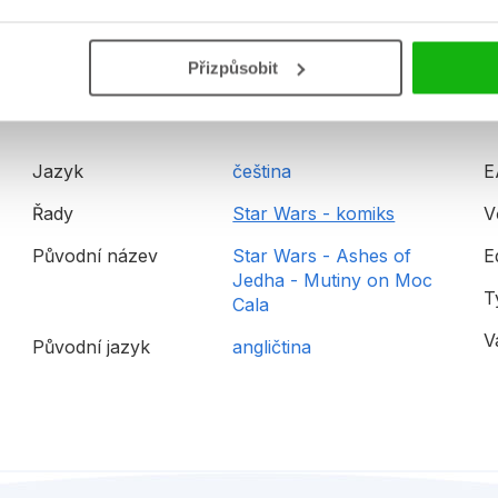
Detailní informace
Přizpůsobit
Jazyk
čeština
E
Řady
Star Wars - komiks
V
Původní název
Star Wars - Ashes of
E
Jedha - Mutiny on Moc
T
Cala
V
Původní jazyk
angličtina