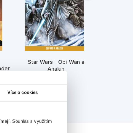
Star Wars - Obi-Wan a
Star Wa
ader
Anakin
Roztříšt
Kolektiv
K
Více o cookies
ímají.
Souhlas s využitím