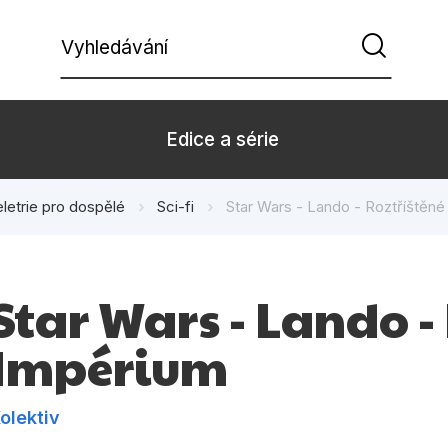
Vyhledávání
Edice a série
letrie pro dospělé
Sci-fi
Star Wars - Lando - Roztříštěné
Beletrie pro děti
Beletrie pro
Dárkové zboží
Hobby
Star Wars - Lando -
Kalendáře
Komiks
Impérium
Kuchařky
Počítače
Populárně - naučná pro
Populárně - 
dospělé
olektiv
Příroda a za