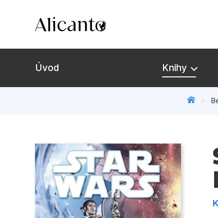
Úvod
Knihy
Be
Novinky
Připravujeme
Bestsellery
Tipy redakce
K