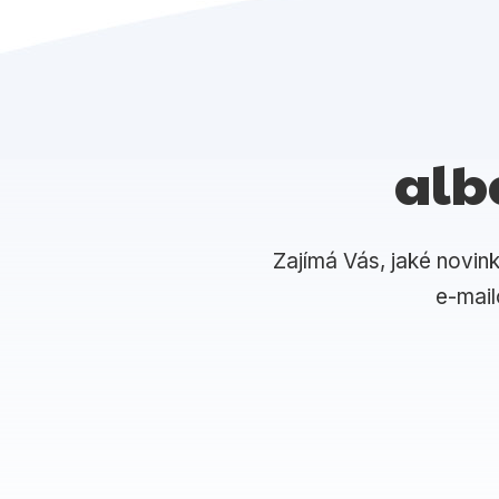
alb
Zajímá Vás, jaké novin
e-mai