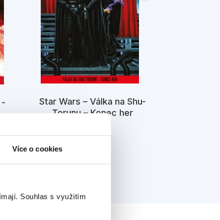
Star Wars – Válka na Shu-
Star Wa
 -
Torunu – Konec her
plamenech 
Kolektiv
K
Více o cookies
ímají.
Souhlas s využitím