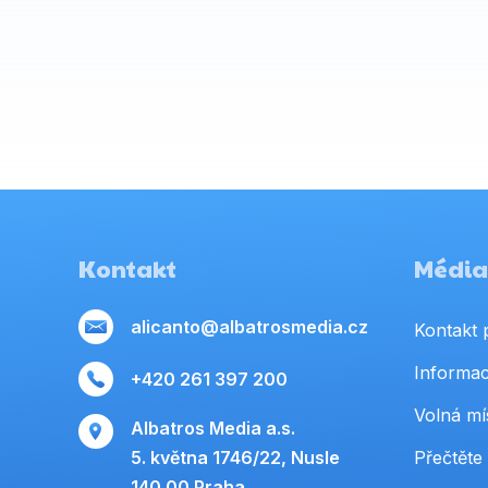
Kontakt
Média,
alicanto@albatrosmedia.cz
Kontakt 
Informac
+420 261 397 200
Volná mí
Albatros Media a.s.
5. května 1746/22, Nusle
Přečtěte 
140 00 Praha