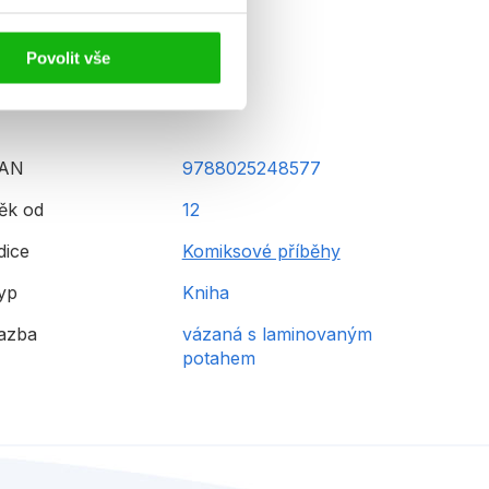
Povolit vše
AN
9788025248577
ěk od
12
dice
Komiksové příběhy
yp
Kniha
azba
vázaná s laminovaným
potahem