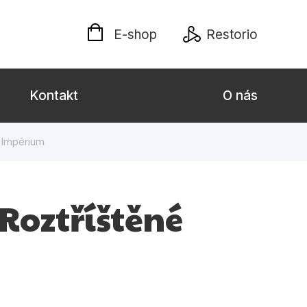
E-shop
Restorio
Kontakt
O nás
 Impérium
 dospělé
Dárkové publikace
Jazyky
 Roztříštěné
Křížovky
Poezie
naučné pro děti
Předškoláci
hrada
Společnost, politika