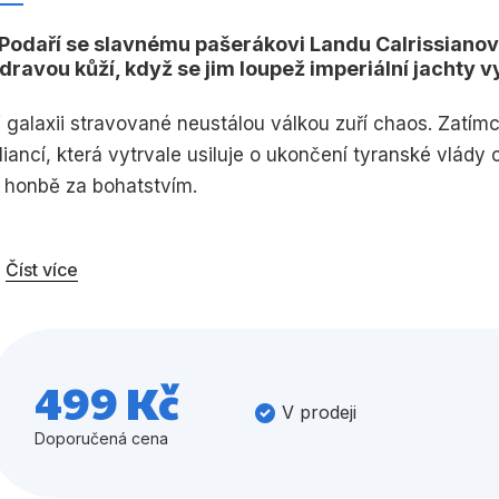
Umění a kultura
Výchova a p
Podaří se slavnému pašerákovi Landu Calrissianovi 
dravou kůží, když se jim loupež imperiální jachty 
Zdraví a životní styl
 galaxii stravované neustálou válkou zuří chaos. Zatímc
liancí, která vytrvale usiluje o ukončení tyranské vlády c
 honbě za bohatstvím.
Všechny kategorie
roufalý a schopný pašerák Lando Calrissian musí vyrovn
Číst více
edinou kartu. Ukradne z imperiálního doku loď nedozírné 
mělá loupež se tak brzy změní v boj o holé přežití…
 když se Lando proslavil jako obchodník pochybné pověst
499 Kč
bcházení imperiálních zákonů, málokoho by napadlo, jak
V prodeji
tranu rebelů, nejriskantnější podnik jeho života začíná…
Doporučená cena