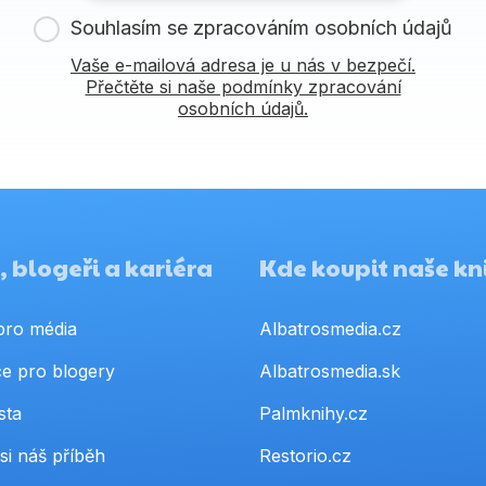
Souhlasím se zpracováním osobních údajů
Vaše e-mailová adresa je u nás v bezpečí.
Přečtěte si naše podmínky zpracování
osobních údajů.
 blogeři a kariéra
Kde koupit naše kn
pro média
Albatrosmedia.cz
e pro blogery
Albatrosmedia.sk
sta
Palmknihy.cz
si náš příběh
Restorio.cz