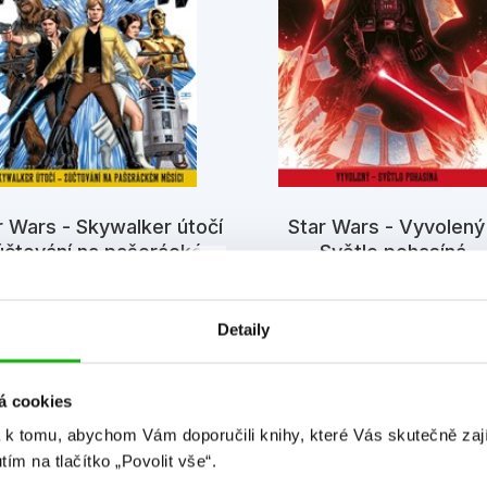
r Wars - Skywalker útočí
Star Wars - Vyvolený
účtování na pašeráckém
Světlo pohasíná
měsíci
Kolektiv
Kolektiv
Detaily
á cookies
 k tomu, abychom Vám doporučili knihy, které Vás skutečně zaj
utím na tlačítko „Povolit vše“.