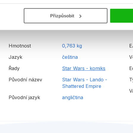
Detailní informace
Přizpůsobit
Hmotnost
0,763 kg
E
Jazyk
čeština
V
Řady
Star Wars - komiks
E
Původní název
Star Wars - Lando -
T
Shattered Empire
V
Původní jazyk
angličtina