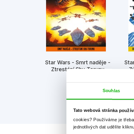
atastrofa v
Star Wars - Smrt naděje -
Sta
lední mezi
Ztrestání Shu-Torunu
- Z
mi
iv
Kolektiv
Souhlas
Tato webová stránka použív
cookies?
Používáme je třeba
jednotlivých dat udělíte klikn