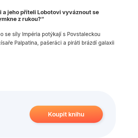
edagogika
Young adult
a jeho příteli Lobotovi vyváznout se
vymkne z rukou?
o se síly Impéria potýkají s Povstaleckou
ísaře Palpatina, pašeráci a piráti brázdí galaxii
at svůj dluh a je ochoten vsadit vše na
ceny, aniž by tušil, co se skrývá na palubě.
i, zběhlý jak v přepravě zboží, tak v
 vysokou hru hraje. Když se Lando přidá na
Koupit knihu