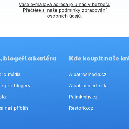
Vaše e-mailová adresa je u nás v bezpečí.
Přečtěte si naše podmínky zpracování
osobních údajů.
 blogeři a kariéra
Kde koupit naše kn
pro média
Albatrosmedia.cz
e pro blogery
Albatrosmedia.sk
sta
Palmknihy.cz
si náš příběh
Restorio.cz