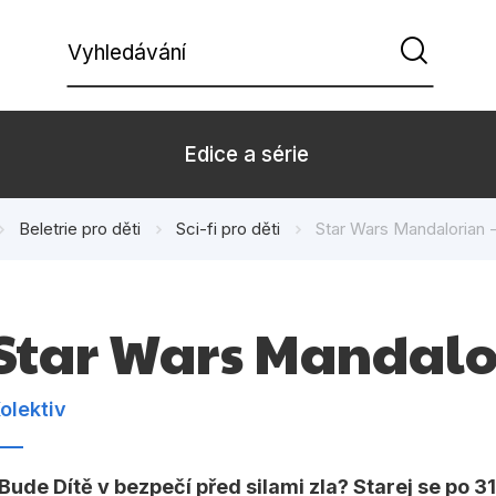
Vyhledávání
Edice a série
Beletrie pro děti
Sci-fi pro děti
Star Wars Mandalorian -
Beletrie pro děti
Beletrie pro
Dárkové zboží
Hobby
Star Wars Mandalor
Kalendáře
Komiks
Kuchařky
Počítače
olektiv
Populárně - naučná pro
Populárně - 
dospělé
Bude Dítě v bezpečí před silami zla? Starej se po 
Příroda a za