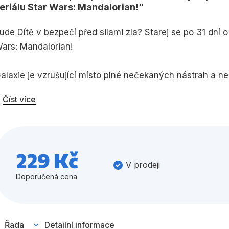
eriálu Star Wars: Mandalorian!
Umění a kultura
Výchova a p
ude Dítě v bezpečí před silami zla? Starej se po 31 dní 
Zdraví a životní styl
ars: Mandalorian!
alaxie je vzrušující místo plné nečekaných nástrah a n
estu mezi hvězdami a postarej o malého nalezence citli
Všechny kategorie
Číst více
ody a plň zábavné úkoly na motivy oblíbeného seriálu S
andalorian i Dítě jsou připraveni vyrazit za dobrodružst
229 Kč
V prodeji
Doporučená cena
Řada
Detailní informace