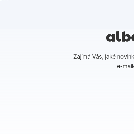
alb
Zajímá Vás, jaké novin
e-mai