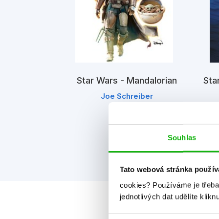
ndalorian -
kční deník
Star Wars - Mandalorian
Sta
iv
Joe Schreiber
Souhlas
Tato webová stránka použív
cookies?
Používáme je třeba
jednotlivých dat udělíte klikn