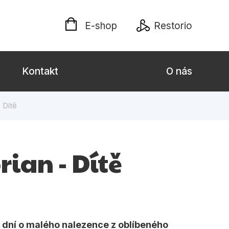
E-shop
Restorio
Kontakt
O nás
 Dítě
 dospělé
Dárkové publikace
Jazyky
ian - Dítě
Křížovky
Poezie
naučné pro děti
Předškoláci
31 dní o malého nalezence z oblíbeného
hrada
Společnost, politika