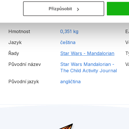
Detailní informace
Přizpůsobit
Hmotnost
0,351 kg
E
Jazyk
čeština
V
Řady
Star Wars - Mandalorian
T
Původní název
Star Wars Mandalorian -
V
The Child Activity Journal
Původní jazyk
angličtina