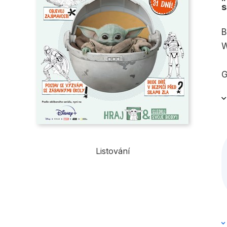
s
B
W
G
c
b
M
Listování