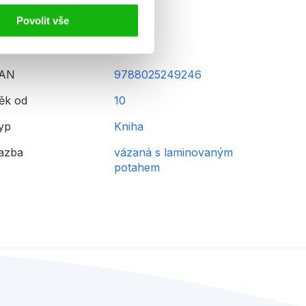
Povolit vše
AN
9788025249246
ěk od
10
yp
Kniha
azba
vázaná s laminovaným
potahem