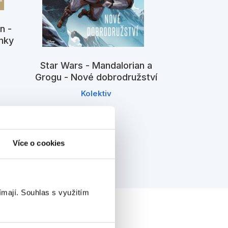
n -
nky
Star Wars - Mandalorian a
Grogu - Nové dobrodružství
Star Wars - 
Kolektiv
Joe 
Více o cookies
ímají.
Souhlas s využitím