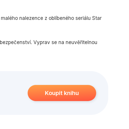
edagogika
Young adult
o malého nalezence z oblíbeného seriálu Star
ebezpečenství. Vyprav se na neuvěřitelnou
vého k Síle! Postav se všem výzvám, sbírej
tar Wars: Mandalorian.
vím! A co ty?
Koupit knihu