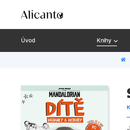
Úvod
Knihy
Novinky
Připravujeme
Bestsellery
K
Tipy redakce