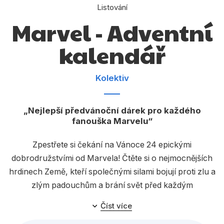
Dárkové publikace
Listování
Marvel - Adventní
Dárkové zboží
kalendář
Hobby
Jazyky
Kolektiv
Kalendáře
Komiks
Nejlepší předvánoční dárek pro každého
fanouška Marvelu
Křížovky
Kuchařky
Zpestřete si čekání na Vánoce 24 epickými
dobrodružstvími od Marvela! Čtěte si o nejmocnějších
Počítače
hrdinech Země, kteří společnými silami bojují proti zlu a
Poezie
zlým padouchům a brání svět před každým
nebezpečím. Vybalte si napínavou knížku každý den!
Populárně - naučná pro dospělé
Číst více