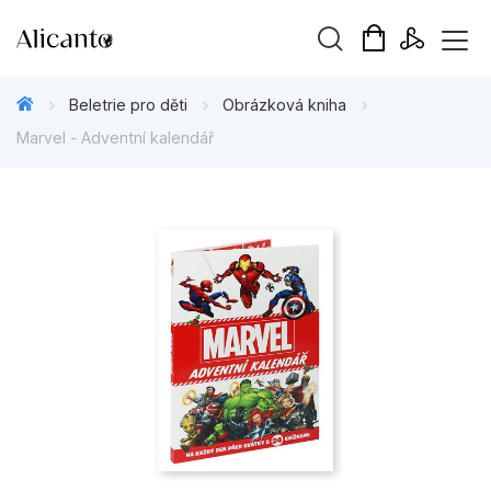
Vyhledávání
Beletrie pro děti
Obrázková kniha
Marvel - Adventní kalendář
Novinky
Připravujeme
Bestsellery
Tipy redakce
Beletrie pro děti
Beletrie pro dospělé