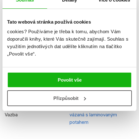
Hmotnost
1,455 kg
Jazyk
čeština
Tato webová stránka používá cookies
Řady
Marvel
cookies?
Používáme je třeba k tomu, abychom Vám
doporučili knihy, které Vás skutečně zajímají.
Souhlas s
Původní název
Marvel Advent Calendar
využitím jednotlivých dat udělíte kliknutím na tlačítko
Původní jazyk
angličtina
„Povolit vše“.
EAN
9788025248423
Věk od
4
Povolit vše
Edice
Adventní kalendář
Přizpůsobit
Typ
Kniha
Vazba
vázaná s laminovaným
potahem