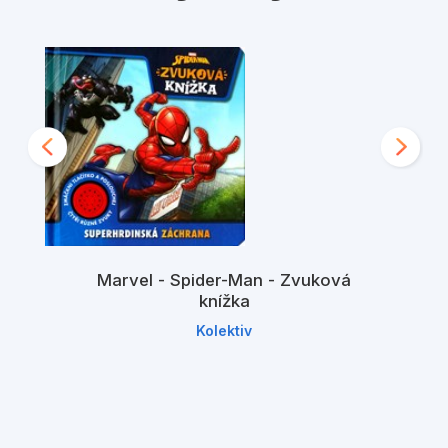
Avengers - Nepřemožitelný Iron Man
Spider-Man - Neuvěřitelný Spider-Hulk
Spider-Man - Mega obleva
Spider-Man - Útok nezvaných hostů
Spider-Man - Kousnutí Černé vdovy
Marvel - Spider-Man - Zvuková
Spider-Man - Mysteriova pomsta
knížka
Kolektiv
Avengers - Hrozba Fin Fang Fooma
Avengers - She-Hulk rozdrtit!