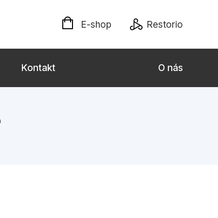
E-shop
Restorio
Kontakt
O nás
i
 dospělé
Dárkové publikace
Jazyky
Křížovky
Poezie
naučné pro děti
Předškoláci
hrada
Společnost, politika