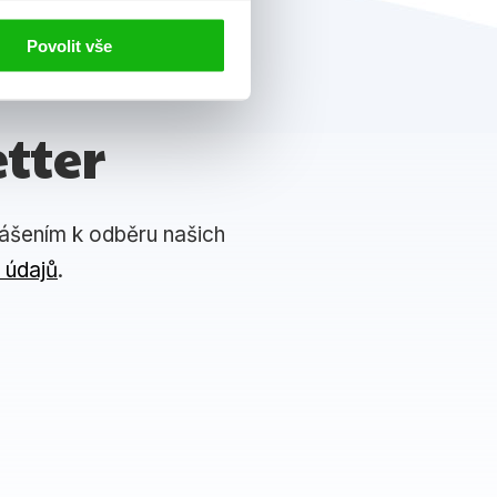
Povolit vše
tter
lášením k odběru našich
 údajů
.