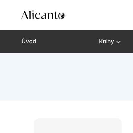
Úvod
Knihy
Novinky
Připravujeme
Bestsellery
Tipy redakce