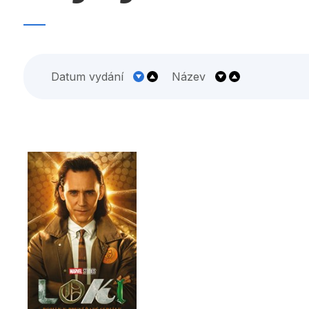
Umění a kultura
Výchova a p
Zdraví a životní styl
Datum vydání
Název
Všechny kategorie