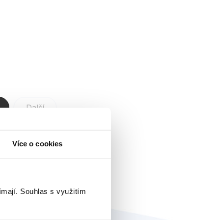
1
Další
nih:
1
Více o cookies
ímají.
Souhlas s využitím