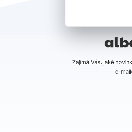
alb
Zajímá Vás, jaké novin
e-mai