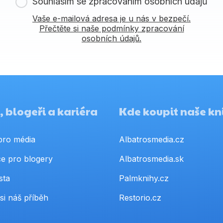
Souhlasím se zpracováním osobních údajů
Vaše e-mailová adresa je u nás v bezpečí.
Přečtěte si naše podmínky zpracování
osobních údajů.
 blogeři a kariéra
Kde koupit naše kn
pro média
Albatrosmedia.cz
e pro blogery
Albatrosmedia.sk
sta
Palmknihy.cz
si náš příběh
Restorio.cz