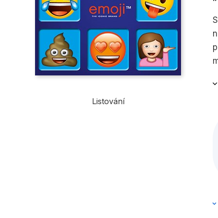
S
n
p
m
n
k
Listování
j
j