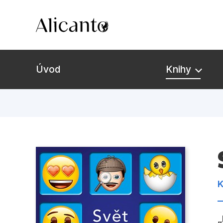
Úvod
Knihy
Novinky
Připravujeme
Bestsellery
K
Tipy redakce