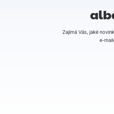
alb
Zajímá Vás, jaké novin
e-mai