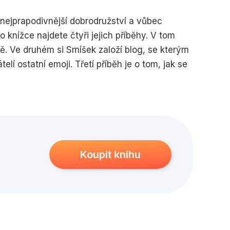
edagogika
Young adult
 nejprapodivnější dobrodružství a vůbec
o knížce najdete čtyři jejich příběhy. V tom
ě. Ve druhém si Smíšek založí blog, se kterým
í ostatní emoji. Třetí příběh je o tom, jak se
í svými chytrými postřehy, a co se stane,
h vypráví o dívce z informačního kiosku, která
í, že bude lepší, když začne podávat informace
Koupit knihu