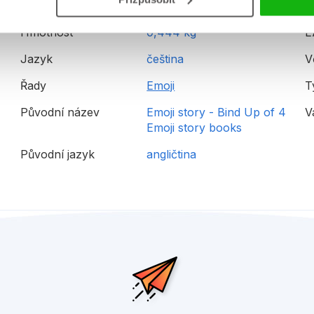
Hmotnost
0,444 kg
E
Jazyk
čeština
V
Řady
Emoji
T
Původní název
Emoji story - Bind Up of 4
V
Emoji story books
Původní jazyk
angličtina