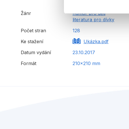
Žánr
humor pro děti
literatura pro dívky
Počet stran
128
Ke stažení
Ukázka.pdf
Datum vydání
23.10.2017
Formát
210x210 mm