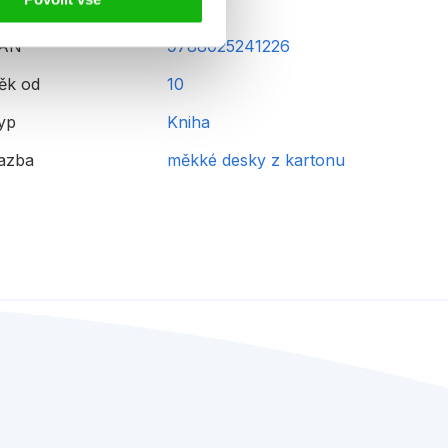
AN
9788025241226
ěk od
10
yp
Kniha
azba
měkké desky z kartonu