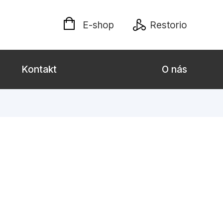
E-shop
Restorio
Kontakt
O nás
 dospělé
Dárkové publikace
Jazyky
Křížovky
Poezie
naučné pro děti
Předškoláci
hrada
Společnost, politika