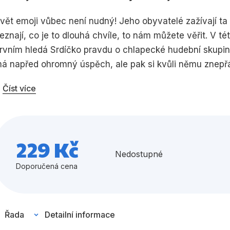
Umění a kultura
Výchova a p
vět emoji vůbec není nudný! Jeho obyvatelé zažívají ta
eznají, co je to dlouhá chvíle, to nám můžete věřit. V tét
Zdraví a životní styl
rvním hledá Srdíčko pravdu o chlapecké hudební skupin
á napřed ohromný úspěch, ale pak si kvůli němu znepřátel
a Emojibooku objeví nový uživatel, který všechny ohrom
Číst více
Všechny kategorie
dyž ostatní odhalí jeho pravou totožnost. A čtvrtý příbě
e napřed ze své nové práce nadšená, ale postupně zjist
inak, a promění se v drzou královnu emoji světa!
229 Kč
Nedostupné
Doporučená cena
Řada
Detailní informace