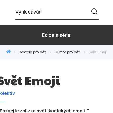
Vyhledávání
Edice a série
Beletrie pro děti
Humor pro děti
Svět Emoji
Beletrie pro děti
Beletrie pro
Dárkové zboží
Hobby
Svět Emoji
Kalendáře
Komiks
Kuchařky
Počítače
olektiv
Populárně - naučná pro
Populárně - 
dospělé
Poznejte zblízka svět ikonických emoji!
Příroda a za