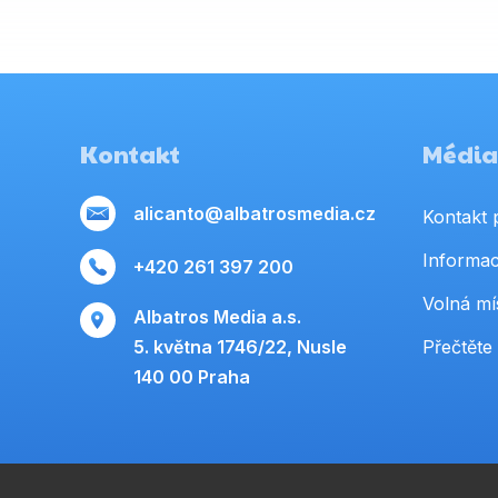
Kontakt
Média,
alicanto@albatrosmedia.cz
Kontakt 
Informac
+420 261 397 200
Volná mí
Albatros Media a.s.
5. května 1746/22, Nusle
Přečtěte 
140 00 Praha