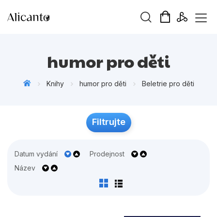
Vyhledávání
humor pro děti
Knihy
humor pro děti
Beletrie pro děti
Novinky
Filtrujte
Připravujeme
Bestsellery
Datum vydání
Prodejnost
Tipy redakce
Název
Beletrie pro děti
Beletrie pro dospělé