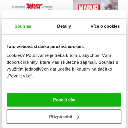
Souhlas
Detaily
Více o cookies
Tato webová stránka používá cookies
cookies?
Používáme je třeba k tomu, abychom Vám
doporučili knihy, které Vás skutečně zajímají.
Souhlas s
využitím jednotlivých dat udělíte kliknutím na tlačítko
Asterix 38 -
Marvel - Platinová
„Povolit vše“.
Vercingetorixova
kolekce
dcera
Kolektiv
Jean-Yves Ferri
Povolit vše
Přizpůsobit