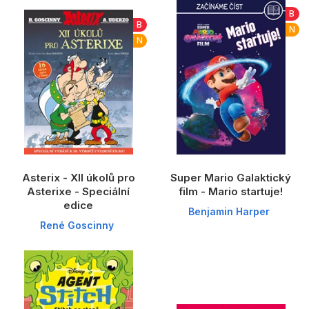
Dárkové publikace
B
B
N
Dárkové zboží
N
Hobby
Jazyky
Kalendáře
Komiks
Křížovky
Asterix - XII úkolů pro
Super Mario Galaktický
Asterixe - Speciální
film - Mario startuje!
Kuchařky
edice
Benjamin Harper
René Goscinny
Počítače
Poezie
Populárně - naučná pro dospělé