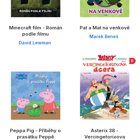
Minecraft film - Román
Pat a Mat na venkově
podle filmu
Marek Beneš
David Lewman
B
Peppa Pig - Příběhy o
Asterix 38 -
prasátku Peppě
Vercingetorixova