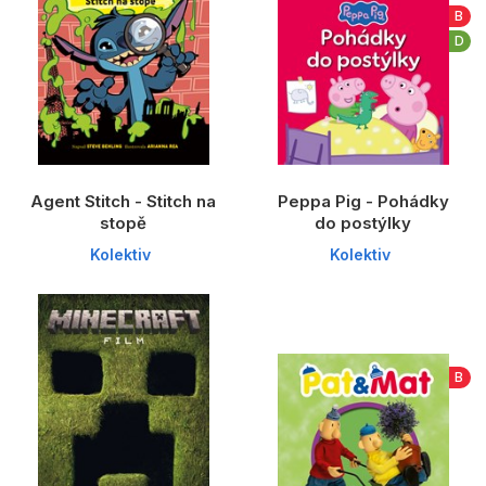
Populárně - naučné pro děti
B
D
Předškoláci
Příroda a zahrada
Společnost, politika
Umění a kultura
Agent Stitch - Stitch na
Peppa Pig - Pohádky
Výchova a pedagogika
stopě
do postýlky
Kolektiv
Kolektiv
Young adult
Zdraví a životní styl
B
Všechny kategorie