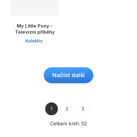
My Little Pony -
Televizní příběhy
Kolektiv
Načíst další
1
2
3
Celkem knih:
52