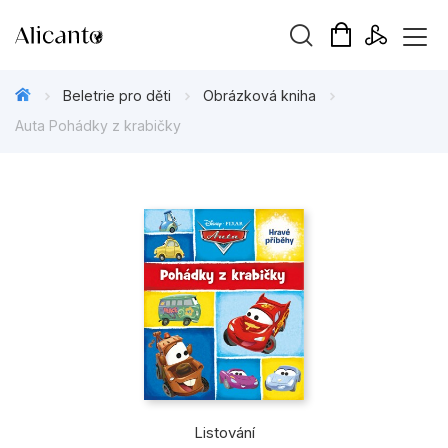
Vyhledávání
Beletrie pro děti
Obrázková kniha
Auta Pohádky z krabičky
Novinky
Připravujeme
Bestsellery
Tipy redakce
Beletrie pro děti
Beletrie pro dospělé
Listování