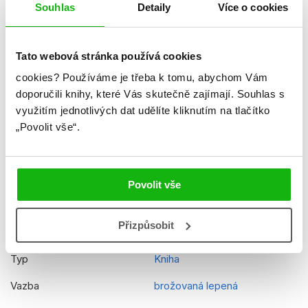
Formát
165x200 mm
Souhlas
Detaily
Více o cookies
Hmotnost
0,421 kg
Jazyk
čeština
Tato webová stránka používá cookies
cookies?
Používáme je třeba k tomu, abychom Vám
Řady
Disney Pixar - Auta
doporučili knihy, které Vás skutečně zajímají.
Souhlas s
Původní název
Cars Little Golden Books in a
využitím jednotlivých dat udělíte kliknutím na tlačítko
box
„Povolit vše“.
Původní jazyk
angličtina
EAN
9788025239438
Povolit vše
Věk od
4
Přizpůsobit
Edice
Pohádky z krabičky
Typ
Kniha
Vazba
brožovaná lepená