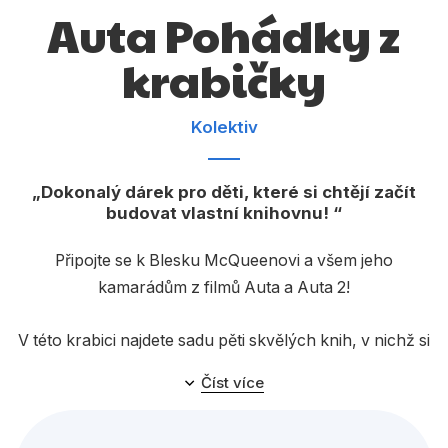
Dárkové publikace
Auta Pohádky z
Dárkové zboží
krabičky
Hobby
Kolektiv
Jazyky
Kalendáře
Dokonalý dárek pro děti, které si chtějí začít
Komiks
budovat vlastní knihovnu!
Křížovky
Připojte se k Blesku McQueenovi a všem jeho
kamarádům z filmů Auta a Auta 2!
Kuchařky
Počítače
V této krabici najdete sadu pěti skvělých knih, v nichž si
můžete připomenout, jak se Blesk ocitl v zapadlém
Poezie
Číst více
městečku Kardanová Lhota a jak se z místních obyvatel
Populárně - naučná pro dospělé
stali jeho blízcí přátelé, s nimiž si užil