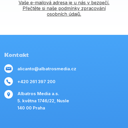
Vaše e-mailová adresa je u nás v bezpečí.
Přečtěte si naše podmínky zpracování
osobních údajů.
Kontakt
alicanto@albatrosmedia.cz
+420 261 397 200
Albatros Media a.s.
5. května 1746/22, Nusle
140 00 Praha