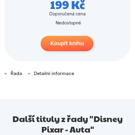
199 Kč
Populárně - naučné pro děti
Předškoláci
Doporučená cena
Nedostupné
Příroda a zahrada
Společnost, politika
Koupit knihu
Umění a kultura
Výchova a pedagogika
Young adult
Řada
Detailní informace
Zdraví a životní styl
Všechny kategorie
Další tituly z řady "Disney
Pixar - Auta"