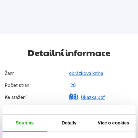
Detailní informace
Žánr
obrázková kniha
Počet stran
128
Ke stažení
Ukázka.pdf
Datum vydání
01.02.2016
Formát
160x160 mm
Souhlas
Detaily
Více o cookies
Hmotnost
0,235 kg