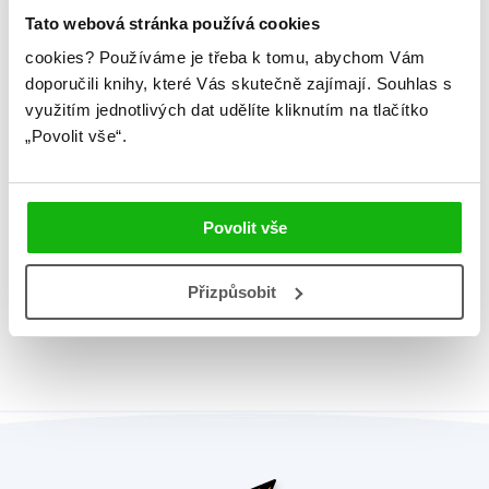
Tato webová stránka používá cookies
Jazyk
čeština
cookies?
Používáme je třeba k tomu, abychom Vám
Ilustrátor
Pixar
doporučili knihy, které Vás skutečně zajímají.
Souhlas s
Řady
Disney Pixar - Auta
využitím jednotlivých dat udělíte kliknutím na tlačítko
„Povolit vše“.
Původní název
Storybook collection MINI
EAN
9788025236215
Povolit vše
Věk od
3
Typ
Kniha
Přizpůsobit
Vazba
měkké desky z kartonu