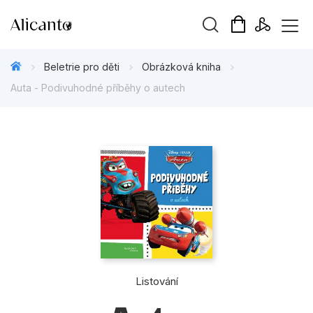
Vyhledávání
Beletrie pro děti
Obrázková kniha
Auta - Podivuhodné příběhy o autech
Novinky
Připravujeme
Bestsellery
Tipy redakce
Beletrie pro děti
Listování
Beletrie pro dospělé