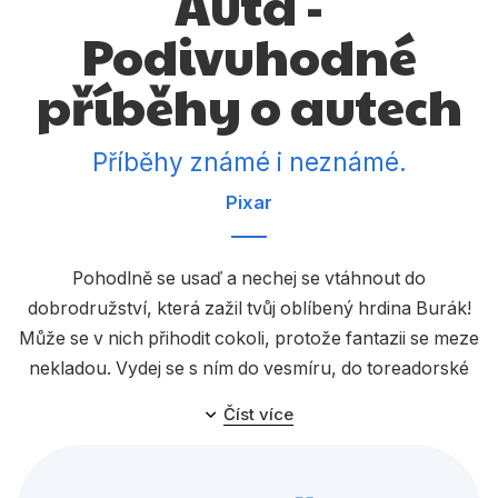
Auta -
Dárkové publikace
Podivuhodné
Dárkové zboží
příběhy o autech
Hobby
Jazyky
Příběhy známé i neznámé.
Kalendáře
Pixar
Komiks
Křížovky
Pohodlně se usaď a nechej se vtáhnout do
dobrodružství, která zažil tvůj oblíbený hrdina Burák!
Kuchařky
Může se v nich přihodit cokoli, protože fantazii se meze
Počítače
nekladou. Vydej se s ním do vesmíru, do toreadorské
arény nebo si založ vlastní kapelu! S Burákem a
Poezie
Číst více
Bleskem se nikdy nebudeš nudit!
Populárně - naučná pro dospělé