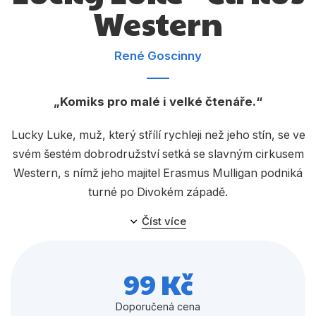
Dárkové publikace
Western
Dárkové zboží
René Goscinny
Hobby
Jazyky
Komiks pro malé i velké čtenáře.
Kalendáře
Lucky Luke, muž, který střílí rychleji než jeho stín, se ve
Komiks
svém šestém dobrodružství setká se slavným cirkusem
Western, s nímž jeho majitel Erasmus Mulligan podniká
Křížovky
turné po Divokém západě.
Kuchařky
Číst více
Počítače
Poezie
99 Kč
Populárně - naučná pro dospělé
Doporučená cena