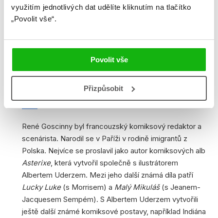
využitím jednotlivých dat udělíte kliknutím na tlačítko
„Povolit vše“.
Povolit vše
René Goscinny
Přizpůsobit
René Goscinny byl francouzský komiksový redaktor a
scenárista. Narodil se v Paříži v rodině imigrantů z
Polska. Nejvíce se proslavil jako autor komiksových alb
Asterixe
, která vytvořil společně s ilustrátorem
Albertem Uderzem. Mezi jeho další známá díla patří
Lucky Luke
(s Morrisem) a
Malý Mikuláš
(s Jeanem-
Jacquesem Sempém). S Albertem Uderzem vytvořili
ještě další známé komiksové postavy, například Indiána