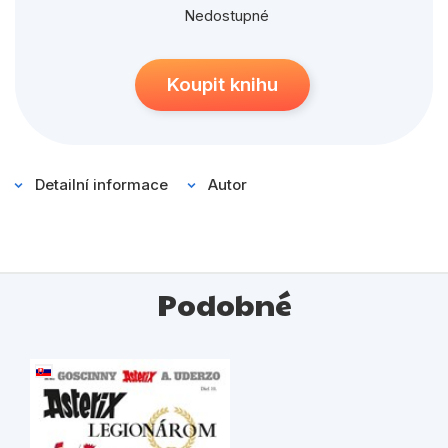
Populárně - naučné pro děti
Nedostupné
Předškoláci
Příroda a zahrada
Koupit knihu
Společnost, politika
Umění a kultura
Detailní informace
Autor
Výchova a pedagogika
Young adult
Zdraví a životní styl
Podobné
Všechny kategorie