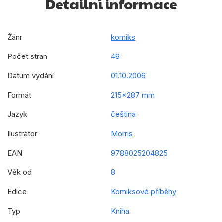
Detailní informace
Žánr
komiks
Počet stran
48
Datum vydání
01.10.2006
Formát
215x287 mm
Jazyk
čeština
Ilustrátor
Morris
EAN
9788025204825
Věk od
8
Edice
Komiksové příběhy
Typ
Kniha