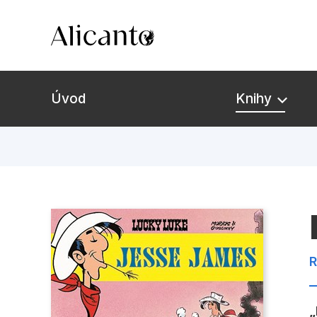
Úvod
Knihy
Novinky
Připravujeme
Bestsellery
R
Tipy redakce