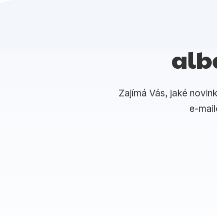
alb
Zajímá Vás, jaké novin
e-mai