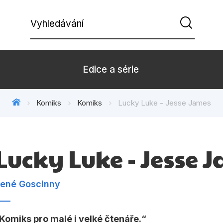
Vyhledávání
Edice a série
Komiks
Komiks
Lucky Luke - Jesse James
Beletrie pro děti
Beletrie pro
Dárkové zboží
Hobby
Lucky Luke - Jesse 
Kalendáře
Komiks
Kuchařky
Počítače
ené Goscinny
Populárně - naučná pro
Populárně - 
dospělé
Komiks pro malé i velké čtenáře.
Příroda a za