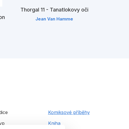
Thorgal 11 - Tanatlokovy oči
on
Jean Van Hamme
dice
Komiksové příběhy
yp
Kniha