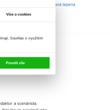
azba
brožovaná lepená
Více o cookies
ímají.
Souhlas s využitím
Povolit vše
aktor a scenárista.