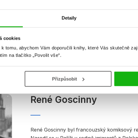
EAN
9788025203873
V
Věk od
8
Detaily
á cookies
 k tomu, abychom Vám doporučili knihy, které Vás skutečně zaj
utím na tlačítko „Povolit vše“.
Autor knihy
Přizpůsobit
René Goscinny
René Goscinny byl francouzský komiksový red