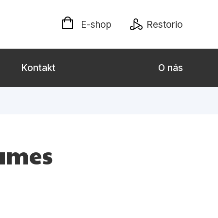
E-shop
Restorio
Kontakt
O nás
 dospělé
Dárkové publikace
Jazyky
James
Křížovky
Poezie
naučné pro děti
Předškoláci
hrada
Společnost, politika