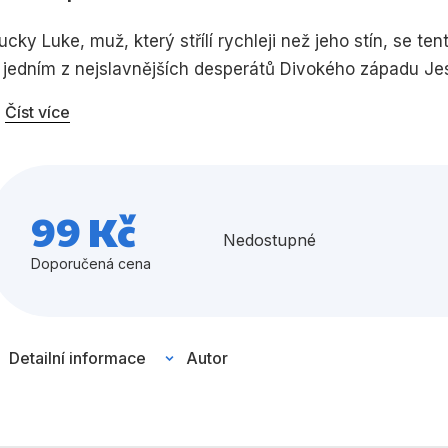
Umění a kultura
Výchova a p
ucky Luke, muž, který střílí rychleji než jeho stín, se t
 jedním z nejslavnějších desperátů Divokého západu J
Zdraví a životní styl
Číst více
Všechny kategorie
99 Kč
Nedostupné
Doporučená cena
Detailní informace
Autor