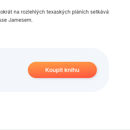
edagogika
Young adult
entokrát na rozlehlých texaských pláních setkává
esse Jamesem.
Koupit knihu