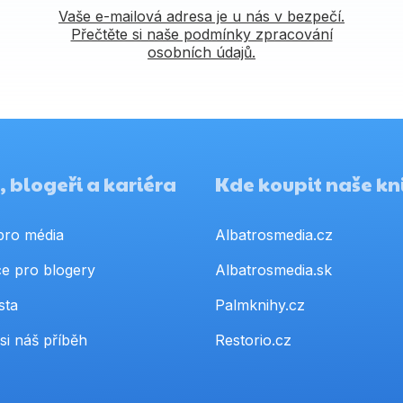
Vaše e-mailová adresa je u nás v bezpečí.
Přečtěte si naše podmínky zpracování
osobních údajů.
 blogeři a kariéra
Kde koupit naše kn
pro média
Albatrosmedia.cz
e pro blogery
Albatrosmedia.sk
sta
Palmknihy.cz
si náš příběh
Restorio.cz