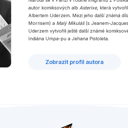
Narodil se v Paříži v rodině imigrantů z Polska
autor komiksových alb
Asterixe
, která vytvoř
Albertem Uderzem. Mezi jeho další známá díl
Morrisem) a
Malý Mikuláš
(s Jeanem-Jacques
Uderzem vytvořili ještě další známé komiksov
Indiána Umpa-pu a Jehana Pistoleta.
Zobrazit profil autora