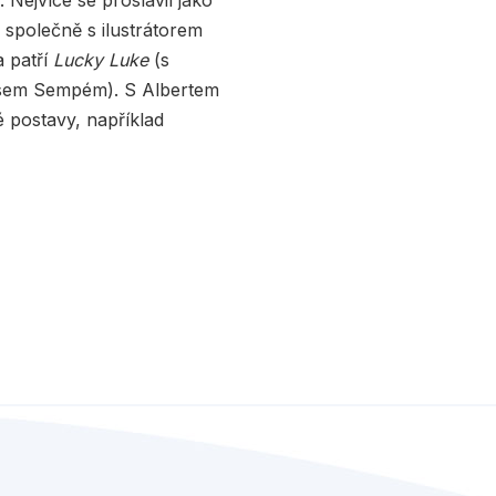
. Nejvíce se proslavil jako
il společně s ilustrátorem
a patří
Lucky Luke
(s
em Sempém). S Albertem
é postavy, například