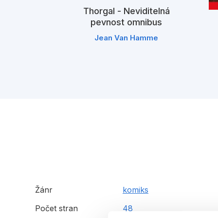
Thorgal - Neviditelná
 Dostavník
pevnost omnibus
cinny
Jean Van Hamme
Žánr
komiks
Počet stran
48