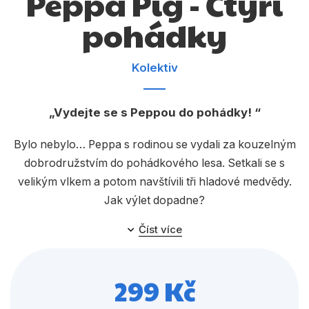
Peppa Pig - Čtyři
Dárkové publikace
pohádky
Dárkové zboží
Hobby
Kolektiv
Jazyky
Vydejte se s Peppou do pohádky!
Kalendáře
Komiks
Bylo nebylo… Peppa s rodinou se vydali za kouzelným
dobrodružstvím do pohádkového lesa. Setkali se s
Křížovky
velikým vlkem a potom navštívili tři hladové medvědy.
Kuchařky
Jak výlet dopadne?
Počítače
Číst více
Peppa se moc, moc touží stát mořskou vílou. Pozve
Poezie
tedy kamarády na podmořský večírek, se kterým si ale
maminka s tatínkem nevědí moc rady… Pomůže jim
299 Kč
Populárně - naučná pro dospělé
slečna Zaječice?