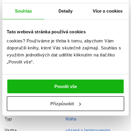
Jazyk
čeština
Souhlas
Detaily
Více o cookies
Řady
Peppa Pig
Původní název
Peppa Pig - Peppa's Magical
Tato webová stránka používá cookies
Unicorn, Peppa the Mermaid,
cookies?
Používáme je třeba k tomu, abychom Vám
Peppa's Fairy Tale, Peppa´s
doporučili knihy, které Vás skutečně zajímají.
Souhlas s
Dargon Adventure
využitím jednotlivých dat udělíte kliknutím na tlačítko
Původní jazyk
angličtina
„Povolit vše“.
Překladatel
Petra Vichrová
EAN
9788025262245
Povolit vše
Věk od
3
Přizpůsobit
Edice
Čtyři pohádky
Typ
Kniha
Vazba
vázaná s laminovaným