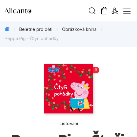
Vyhledávání
Beletrie pro děti
Obrázková kniha
Peppa Pig - Čtyři pohádky
Novinky
B
Připravujeme
Bestsellery
Tipy redakce
Beletrie pro děti
Listování
Beletrie pro dospělé