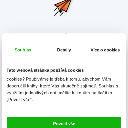
albatros media newsletter
Souhlas
Detaily
Více o cookies
Zajímá Vás, jaké novinky právě vychází a co se děje v
knižním světě? Přihlášením k odběru našich e-
mailových novinek
souhlasíte se zpracováním
Tato webová stránka používá cookies
osobních údajů
.
cookies?
Používáme je třeba k tomu, abychom Vám
doporučili knihy, které Vás skutečně zajímají.
Souhlas s
Vaše e-mailová adresa
využitím jednotlivých dat udělíte kliknutím na tlačítko
„Povolit vše“.
Potvrdit
Souhlasím se zpracováním osobních údajů
Povolit vše