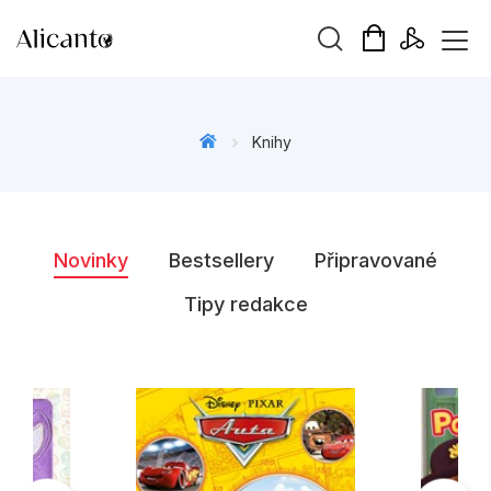
Vyhledávání
Knihy
Novinky
Novinky
Bestsellery
Připravované
Připravujeme
Tipy redakce
Bestsellery
Tipy redakce
Beletrie pro děti
Beletrie pro dospělé