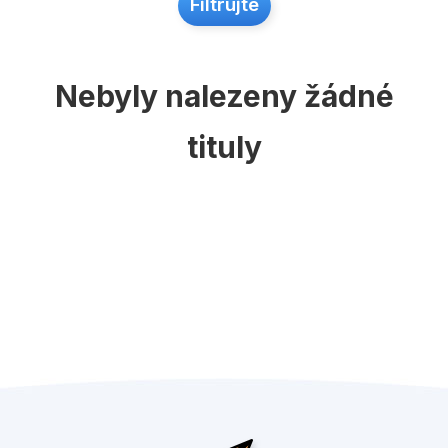
Populárně - naučné pro děti
Filtrujte
Předškoláci
Příroda a zahrada
Nebyly nalezeny žádné
Společnost, politika
tituly
Umění a kultura
Výchova a pedagogika
Young adult
Zdraví a životní styl
Všechny kategorie