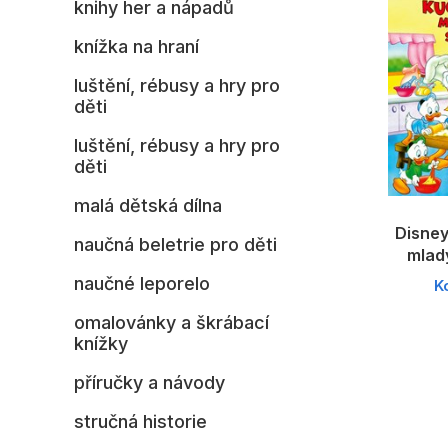
knihy her a nápadů
knížka na hraní
luštění, rébusy a hry pro
děti
luštění, rébusy a hry pro
děti
malá dětská dílna
Disney
naučná beletrie pro děti
mlad
naučné leporelo
K
omalovánky a škrábací
knížky
příručky a návody
stručná historie