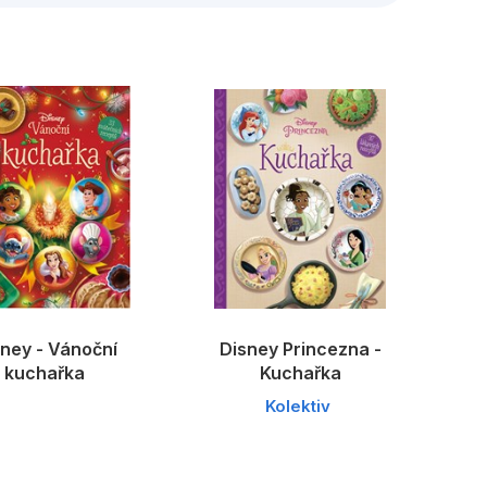
edagogika
Young adult
ney - Vánoční
Disney Princezna -
kuchařka
Kuchařka
Kolektiv