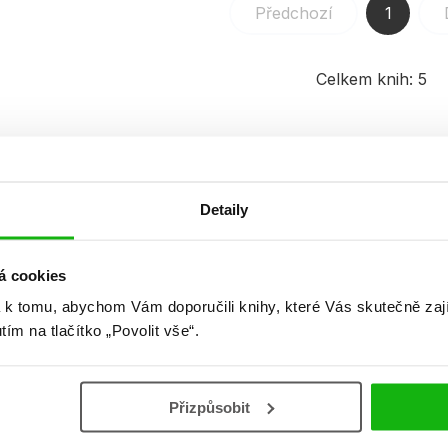
Předchozí
1
Celkem knih:
5
Detaily
á cookies
 k tomu, abychom Vám doporučili knihy, které Vás skutečně zaj
utím na tlačítko „Povolit vše“.
Přizpůsobit