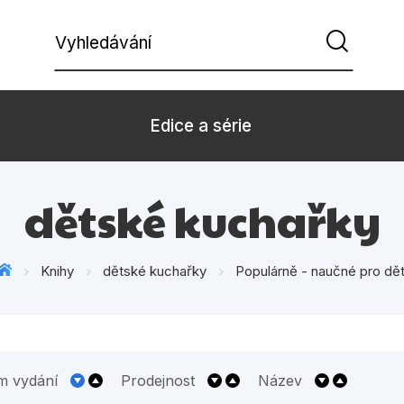
Vyhledávání
Edice a série
Beletrie pro děti
Beletrie pro
dětské kuchařky
Dárkové zboží
Hobby
Knihy
dětské kuchařky
Populárně - naučné pro dět
Kalendáře
Komiks
Kuchařky
Počítače
Populárně - naučná pro
Populárně - 
dospělé
m vydání
Prodejnost
Název
Příroda a za