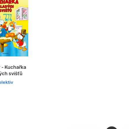
 - Kuchařka
ých svišťů
olektiv