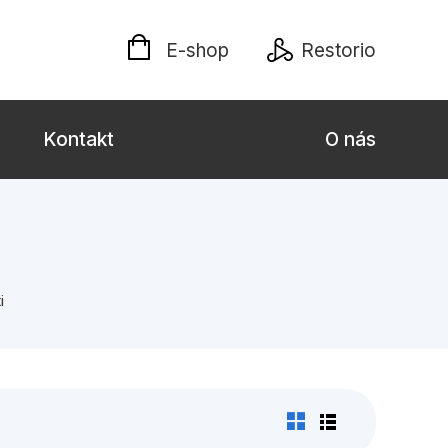
E-shop
Restorio
Kontakt
O nás
 dospělé
Dárkové publikace
Jazyky
i
Křížovky
Poezie
naučné pro děti
Předškoláci
hrada
Společnost, politika