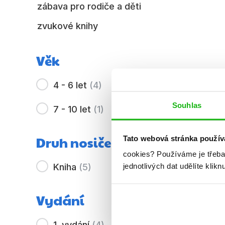
zábava pro rodiče a děti
zvukové knihy
Věk
4 - 6 let
(
4
)
Souhlas
7 - 10 let
(
1
)
Druh nosiče
Tato webová stránka použív
cookies?
Používáme je třeba
jednotlivých dat udělíte klikn
Kniha
(
5
)
Vydání
1. vydání
(
4
)