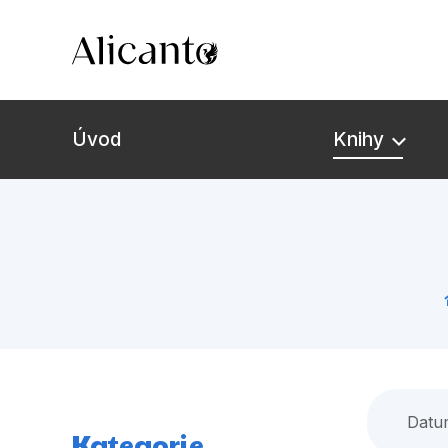
Úvod
Knihy
Novinky
Připravujeme
Bestsellery
Tipy redakce
Datu
Kategorie