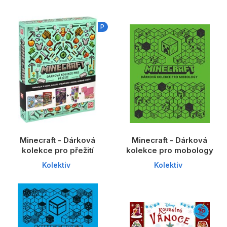
Dárkové publikace
Dárkové zboží
P
Hobby
i
Jazyky
i
Kalendáře
Komiks
Křížovky
Minecraft - Dárková
Minecraft - Dárková
Kuchařky
kolekce pro přežití
kolekce pro mobology
žky
Kolektiv
Kolektiv
Počítače
Poezie
Populárně - naučná pro dospělé