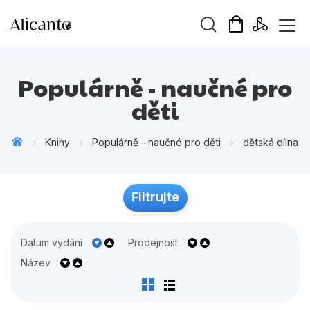
Vyhledávání
Populárně - naučné pro
děti
Knihy
Populárně - naučné pro děti
dětská dílna
Novinky
Připravujeme
Filtrujte
Bestsellery
Tipy redakce
Datum vydání
Prodejnost
Beletrie pro děti
Název
Beletrie pro dospělé