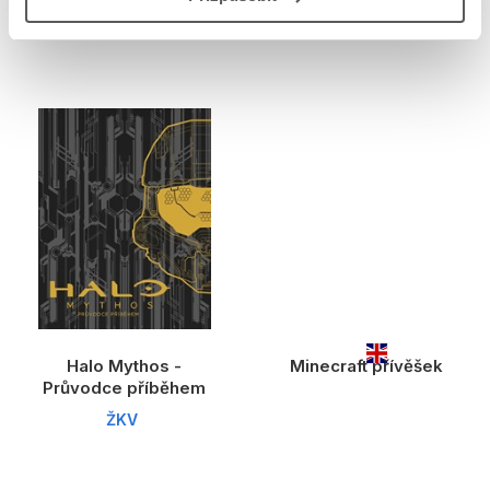
autora nemá
Halo Mythos -
Minecraft přívěšek
Průvodce příběhem
ŽKV