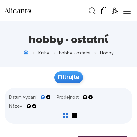
Vyhledávání
hobby - ostatní
Knihy
hobby - ostatní
Hobby
Novinky
Filtrujte
Připravujeme
Bestsellery
Datum vydání
Prodejnost
Tipy redakce
Název
Beletrie pro děti
Beletrie pro dospělé