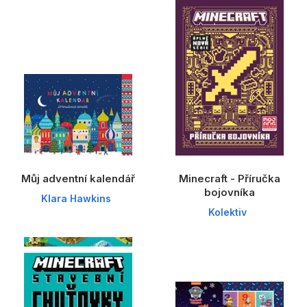
Dárkové publikace
Dárkové zboží
Hobby
Jazyky
Kalendáře
Komiks
Křížovky
Můj adventní kalendář
Minecraft - Příručka
bojovníka
Kuchařky
Klara Hawkins
Kolektiv
Počítače
Poezie
Populárně - naučná pro dospělé