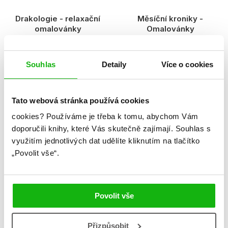
Drakologie - relaxační
Měsíční kroniky -
omalovánky
Omalovánky
Kolektiv
autora nemá
Souhlas
Detaily
Více o cookies
%
Tato webová stránka používá cookies
cookies?
Používáme je třeba k tomu, abychom Vám
doporučili knihy, které Vás skutečně zajímají.
Souhlas s
využitím jednotlivých dat udělíte kliknutím na tlačítko
„Povolit vše“.
Barbie ve světě her
Barbie a sestřičky
Povolit vše
Vybarvuj, čti si, nalepuj
Zachraňte pejsky
Zábavný sešit
autora nemá
Přizpůsobit