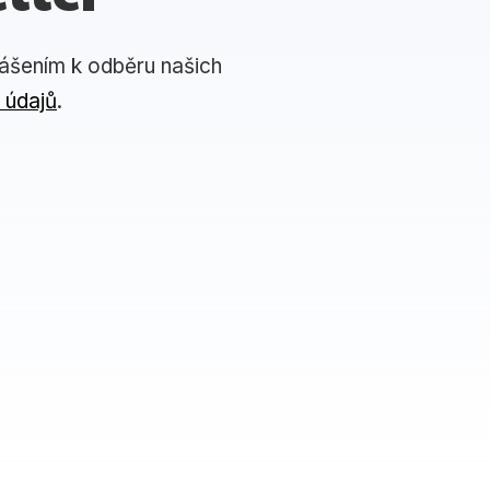
lášením k odběru našich
 údajů
.