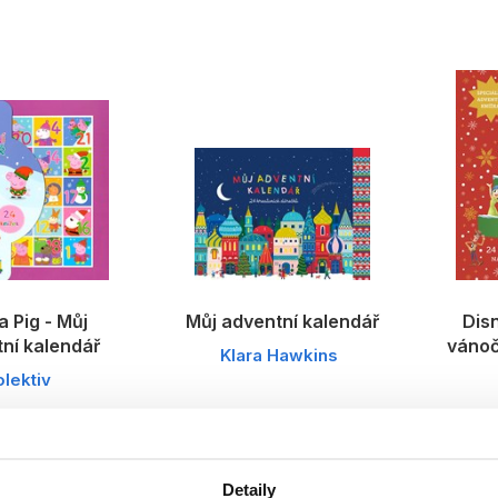
 Pig - Můj
Můj adventní kalendář
Dis
ní kalendář
vánoč
Klara Hawkins
olektiv
Detaily