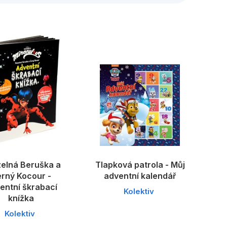
edagogika
Young adult
elná Beruška a
Tlapková patrola - Můj
rný Kocour -
adventní kalendář
entní škrabací
Kolektiv
knížka
Kolektiv