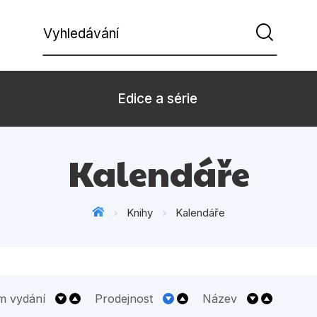
Vyhledávání
Edice a série
Beletrie pro děti
Beletrie pro
Kalendáře
Dárkové zboží
Hobby
Knihy
Kalendáře
Kalendáře
Komiks
Kuchařky
Počítače
Populárně - naučná pro
Populárně - 
dospělé
m vydání
Prodejnost
Název
Příroda a za