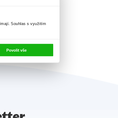
Další
ímají.
Souhlas s využitím
Povolit vše
tter