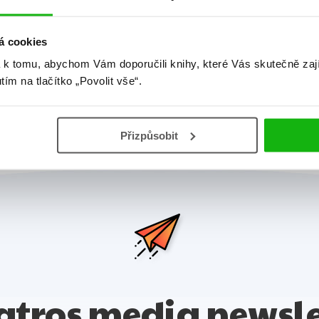
á cookies
Předchozí
1
 k tomu, abychom Vám doporučili knihy, které Vás skutečně zaj
utím na tlačítko „Povolit vše“.
Celkem knih:
8
Přizpůsobit
atros media newsle