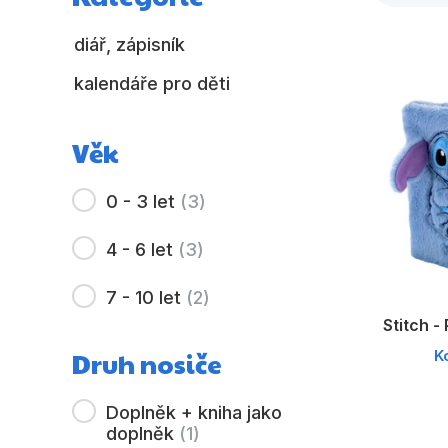
diář, zápisník
kalendáře pro děti
Věk
0 - 3 let
(
3
)
4 - 6 let
(
3
)
7 - 10 let
(
2
)
Stitch -
Druh nosiče
K
Doplněk + kniha jako
doplněk
(
1
)