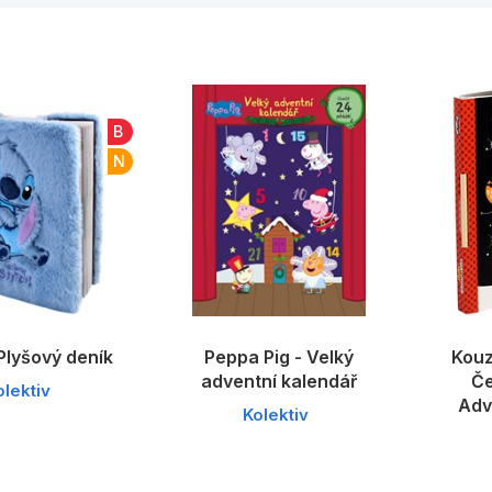
Umění a kultura
Výchova a p
Zdraví a životní styl
B
N
Všechny kategorie
 Plyšový deník
Peppa Pig - Velký
Kouz
adventní kalendář
Če
olektiv
Adv
Kolektiv