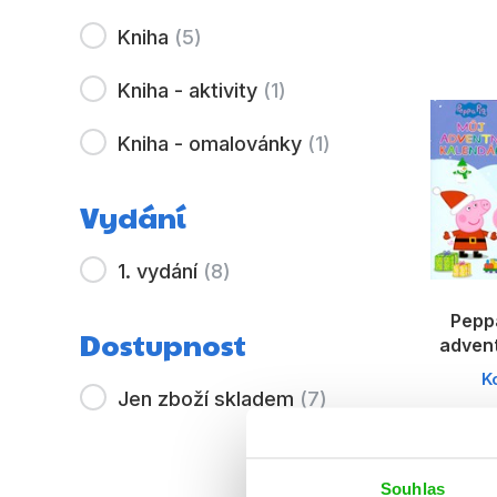
Kniha
(
5
)
Kniha - aktivity
(
1
)
Kniha - omalovánky
(
1
)
Vydání
1. vydání
(
8
)
Peppa
Dostupnost
advent
K
Jen zboží skladem
(
7
)
Souhlas