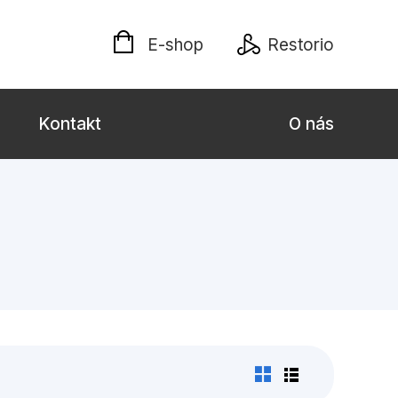
E-shop
Restorio
Kontakt
O nás
 dospělé
Dárkové publikace
Jazyky
Křížovky
Poezie
naučné pro děti
Předškoláci
hrada
Společnost, politika