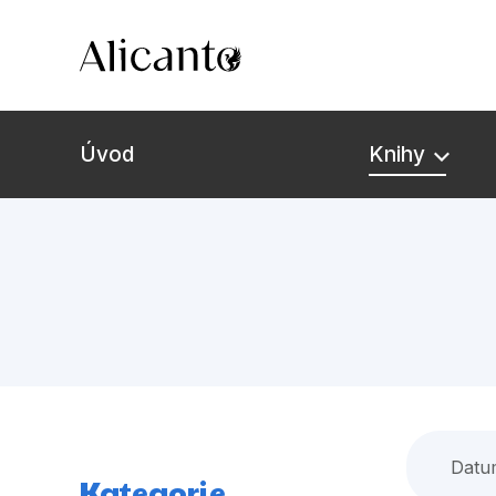
Úvod
Knihy
Novinky
Připravujeme
Bestsellery
Tipy redakce
Datu
Kategorie