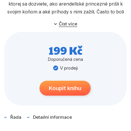
Populárně - naučné pro děti
ktorej sa dozviete, ako arendellské princezné prišli k
Předškoláci
svojim koňom a aké príhody s nimi zažili. Často to boli
zábavné zážitky, niekedy aj napínavé, ale vždy sa
Příroda a zahrada
Číst více
skončili dobre!
Společnost, politika
Nasadnite do sedla, dobrodružstvo sa začína!
199 Kč
Umění a kultura
Výchova a pedagogika
Doporučená cena
V prodeji
Young adult
Zdraví a životní styl
Koupit knihu
Všechny kategorie
Řada
Detailní informace