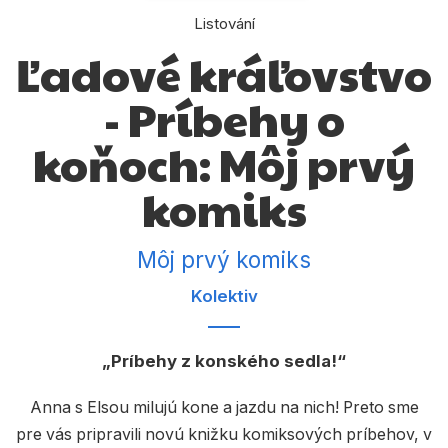
Dárkové publikace
Listování
Dárkové zboží
Ľadové kráľovstvo
Hobby
- Príbehy o
Jazyky
koňoch: Môj prvý
Kalendáře
komiks
Komiks
Křížovky
Môj prvý komiks
Kuchařky
Kolektiv
Počítače
Príbehy z konského sedla!
Poezie
Populárně - naučná pro dospělé
Anna s Elsou milujú kone a jazdu na nich! Preto sme
pre vás pripravili novú knižku komiksových príbehov, v