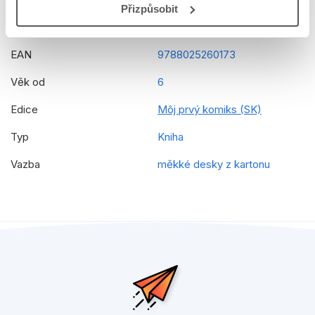
Přizpůsobit
Překladatel
Zuzana Močková Lorková
EAN
9788025260173
Věk od
6
Edice
Môj prvý komiks (SK)
Typ
Kniha
Vazba
měkké desky z kartonu