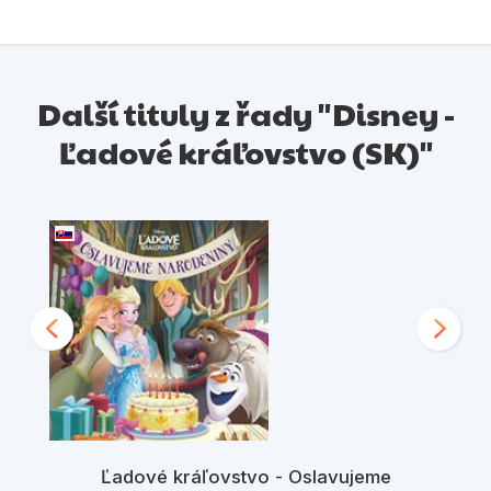
Další tituly z řady "Disney -
Ľadové kráľovstvo (SK)"
Ľadové kráľovstvo - Oslavujeme