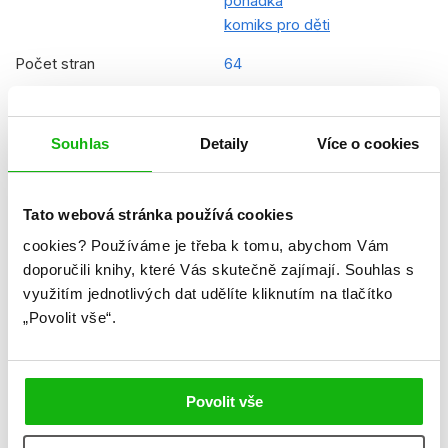
pohádka
komiks pro děti
Počet stran
64
Ke stažení
Ukázka.pdf
Datum vydání
14.03.2025
Souhlas
Detaily
Více o cookies
Formát
170x240 mm
Tato webová stránka používá cookies
Hmotnost
0,27 kg
cookies?
Používáme je třeba k tomu, abychom Vám
Jazyk
slovenština
doporučili knihy, které Vás skutečně zajímají.
Souhlas s
využitím jednotlivých dat udělíte kliknutím na tlačítko
Řady
Disney - Ľadové kráľovstvo
„Povolit vše“.
(SK)
Původní název
Disney - Frozen - Horseback
Tales - My First Comic
Povolit vše
Reader
Původní jazyk
angličtina