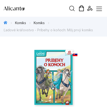
Vyhledávání
Komiks
Komiks
Ľadové kráľovstvo - Príbehy o koňoch: Môj prvý komiks
Novinky
Připravujeme
Bestsellery
Tipy redakce
Beletrie pro děti
Beletrie pro dospělé