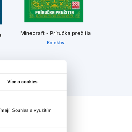
Minecraf
Minecraft - Príručka prežitia
a
prie
Kolektiv
K
Více o cookies
ímají.
Souhlas s využitím