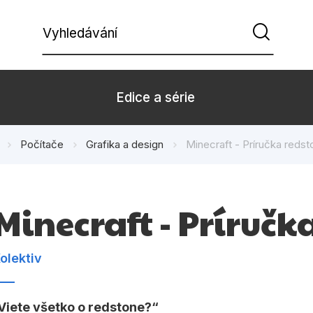
Vyhledávání
Edice a série
Počítače
Grafika a design
Minecraft - Príručka redst
Beletrie pro děti
Beletrie pro
Dárkové zboží
Hobby
Minecraft - Príručk
Kalendáře
Komiks
Kuchařky
Počítače
olektiv
Populárně - naučná pro
Populárně - 
dospělé
Viete všetko o redstone?
Příroda a za