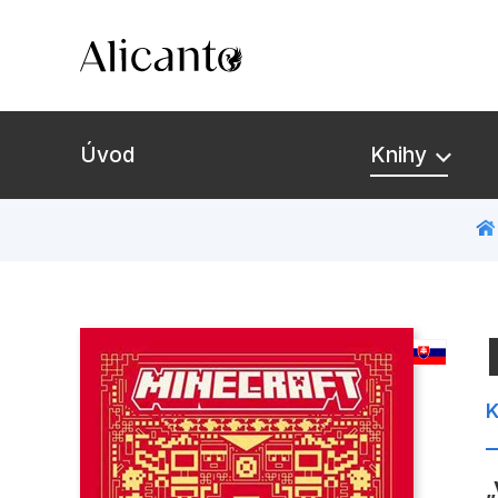
Úvod
Knihy
Novinky
Připravujeme
Bestsellery
K
Tipy redakce