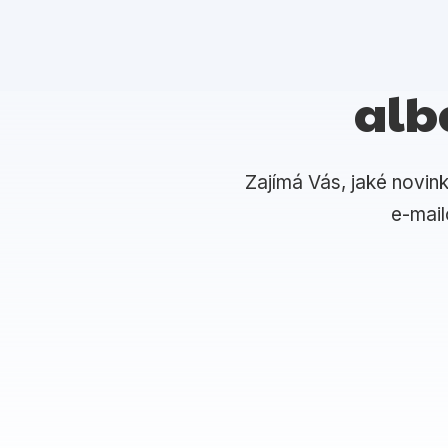
alb
Zajímá Vás, jaké novin
e-mai