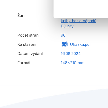
Žánr
grafika a design
knihy her a nápadů
PC hry
Počet stran
96
Ke stažení
Ukázka.pdf
Datum vydání
16.08.2024
Formát
148x210 mm