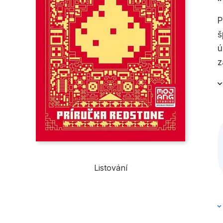
P
š
ú
z
Listování