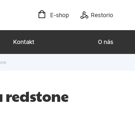
E-shop
Restorio
Kontakt
O nás
one
 dospělé
Dárkové publikace
Jazyky
a redstone
Křížovky
Poezie
naučné pro děti
Předškoláci
hrada
Společnost, politika