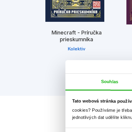
Minecraft - Príručka
egends -
prieskumníka
 na záchranu
a
Kolektiv
iv
Souhlas
Tato webová stránka použív
cookies?
Používáme je třeba
jednotlivých dat udělíte klikn