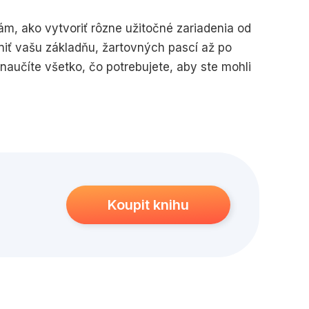
edagogika
Young adult
ám, ako vytvoriť rôzne užitočné zariadenia od
iť vašu základňu, žartovných pascí až po
naučíte všetko, čo potrebujete, aby ste mohli
Koupit knihu