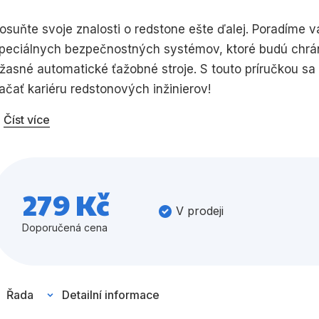
Umění a kultura
Výchova a p
osuňte svoje znalosti o redstone ešte ďalej. Poradíme v
peciálnych bezpečnostných systémov, ktoré budú chrán
Zdraví a životní styl
žasné automatické ťažobné stroje. S touto príručkou sa 
ačať kariéru redstonových inžinierov!
Číst více
Všechny kategorie
279 Kč
V prodeji
Doporučená cena
Řada
Detailní informace