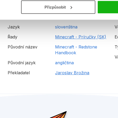
Přizpůsobit
Hmotnost
0,32 kg
E
Jazyk
slovenština
V
Řady
Minecraft - Príručky (SK)
E
Původní název
Minecraft - Redstone
T
Handbook
V
Původní jazyk
angličtina
Překladatel
Jaroslav Brožina