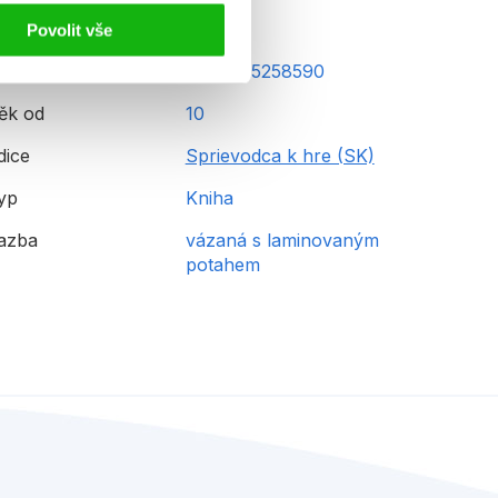
Povolit vše
AN
9788025258590
ěk od
10
dice
Sprievodca k hre (SK)
yp
Kniha
azba
vázaná s laminovaným
potahem