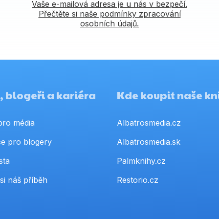
Vaše e-mailová adresa je u nás v bezpečí.
Přečtěte si naše podmínky zpracování
osobních údajů.
 blogeři a kariéra
Kde koupit naše kn
pro média
Albatrosmedia.cz
e pro blogery
Albatrosmedia.sk
sta
Palmknihy.cz
si náš příběh
Restorio.cz