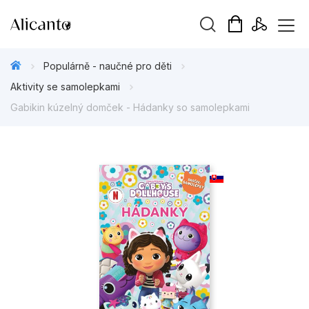
Vyhledávání
Populárně - naučné pro děti
Aktivity se samolepkami
Gabikin kúzelný domček - Hádanky so samolepkami
Novinky
Připravujeme
Bestsellery
Tipy redakce
Beletrie pro děti
Beletrie pro dospělé