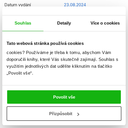
Datum vydání
23.08.2024
Formát
210x297 mm
Souhlas
Detaily
Více o cookies
Hmotnost
0,12 kg
Jazyk
slovenština
Tato webová stránka používá cookies
Řady
Gabikin kúzelný domček (SK)
cookies?
Používáme je třeba k tomu, abychom Vám
doporučili knihy, které Vás skutečně zajímají.
Souhlas s
Původní název
Gabby´s Dollhouse -
využitím jednotlivých dat udělíte kliknutím na tlačítko
Coloring/Activity
„Povolit vše“.
EGM24GLO0005
Původní jazyk
angličtina
Překladatel
Miroslav Filipec
Povolit vše
EAN
8594050438200
Přizpůsobit
Věk od
4