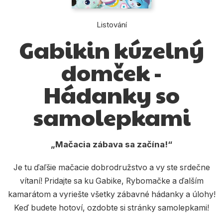
Dárkové publikace
Dárkové zboží
Listování
Gabikin kúzelný
Hobby
domček -
Jazyky
Kalendáře
Hádanky so
Komiks
samolepkami
Křížovky
Kuchařky
Mačacia zábava sa začína!
Počítače
Je tu ďaľšie mačacie dobrodružstvo a vy ste srdečne
vítaní! Pridajte sa ku Gabike, Rybomačke a ďalším
Poezie
kamarátom a vyriešte všetky zábavné hádanky a úlohy!
Populárně - naučná pro dospělé
Keď budete hotoví, ozdobte si stránky samolepkami!