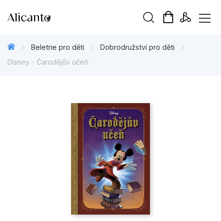
Vyhledávání
Beletrie pro děti
Dobrodružství pro děti
Disney - Čarodějův učeň
Novinky
Připravujeme
Bestsellery
Tipy redakce
Beletrie pro děti
Beletrie pro dospělé