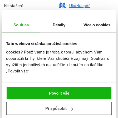
Ke stažení
Ukázka.pdf
Datum vydání
30.10.2023
Souhlas
Detaily
Více o cookies
Formát
237x320 mm
Hmotnost
0,577 kg
Tato webová stránka používá cookies
Jazyk
čeština
cookies?
Používáme je třeba k tomu, abychom Vám
Řady
Disney Junior - Mickey
doporučili knihy, které Vás skutečně zajímají.
Souhlas s
Mouse
využitím jednotlivých dat udělíte kliknutím na tlačítko
„Povolit vše“.
Původní název
Disney: Sorcerer ´s
Apperentice: Big Book
Trouble
Povolit vše
Původní jazyk
angličtina
Překladatel
Irena Steinerová
Přizpůsobit
EAN
9788025256107