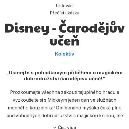
Dárkové publikace
Listování
Přečíst ukázku
Dárkové zboží
Disney - Čarodějův
Hobby
učeň
Jazyky
Kalendáře
Kolektiv
Komiks
Křížovky
Usínejte s pohádkovým příběhem o magickém
dobrodružství čarodějova učně!
Kuchařky
Prozkoumejte všechna zákoutí tajuplného hradu a
Počítače
vyzkoušejte si s Mickeym jeden den ve službách
Poezie
mocného kouzelníka! Oblíbeného myšáka čeká plno
podivuhodných dobrodružství s magickou knihou, ale
Populárně - naučná pro dospělé
musí ji vrátit do knihovny dřív, než se čaroděj vrátí
Číst více