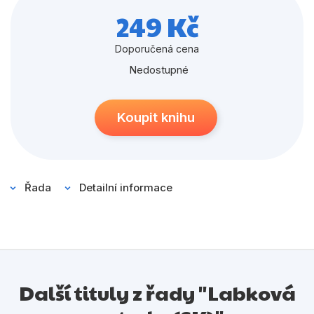
Populárně - naučné pro děti
sviatky budú v znamení Labkovej patroly!
249 Kč
Předškoláci
Doporučená cena
Příroda a zahrada
Nedostupné
Společnost, politika
Umění a kultura
Koupit knihu
Výchova a pedagogika
Young adult
Řada
Detailní informace
Zdraví a životní styl
Všechny kategorie
Další tituly z řady "Labková