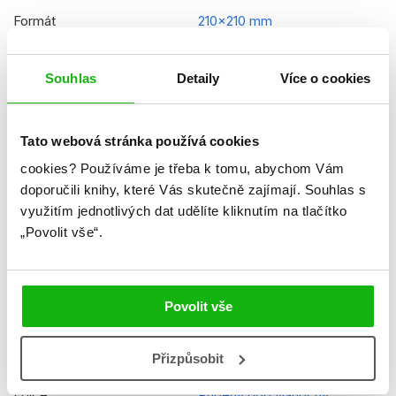
Formát
210x210 mm
Hmotnost
0,397 kg
Souhlas
Detaily
Více o cookies
Jazyk
slovenština
Řady
Labková patrola (SK)
Tato webová stránka používá cookies
Původní název
Paw Patrol - Christmas is
cookies?
Používáme je třeba k tomu, abychom Vám
Coming - Jingle Smells -
doporučili knihy, které Vás skutečně zajímají.
Souhlas s
Holiday Helpers
využitím jednotlivých dat udělíte kliknutím na tlačítko
„Povolit vše“.
Původní jazyk
angličtina
Překladatel
DUPLICITNÍ Baluchová
Veronika
Povolit vše
EAN
9788025256008
Přizpůsobit
Věk od
4
Edice
Príbehy pod vianočný