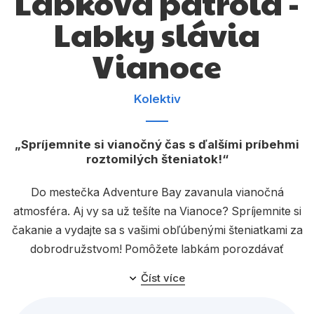
Labková patrola -
Dárkové publikace
Labky slávia
Dárkové zboží
Vianoce
Hobby
Jazyky
Kolektiv
Kalendáře
Spríjemnite si vianočný čas s ďalšími príbehmi
Komiks
roztomilých šteniatok!
Křížovky
Do mestečka Adventure Bay zavanula vianočná
Kuchařky
atmosféra. Aj vy sa už tešíte na Vianoce? Spríjemnite si
Počítače
čakanie a vydajte sa s vašimi obľúbenými šteniatkami za
dobrodružstvom! Pomôžete labkám porozdávať
Poezie
darčeky, upečiete s nimi to najsladšie pečivo, ozdobíte
Číst více
Populárně - naučná pro dospělé
stromček a zistíte, ako sa našim hrdinom podarilo
zachrániť vianočný koncert aj Santove sane. Tieto