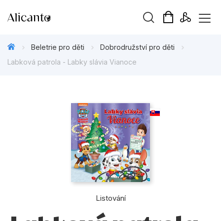
Vyhledávání
Beletrie pro děti
Dobrodružství pro děti
Labková patrola - Labky slávia Vianoce
Novinky
Připravujeme
Bestsellery
Tipy redakce
Beletrie pro děti
Listování
Beletrie pro dospělé