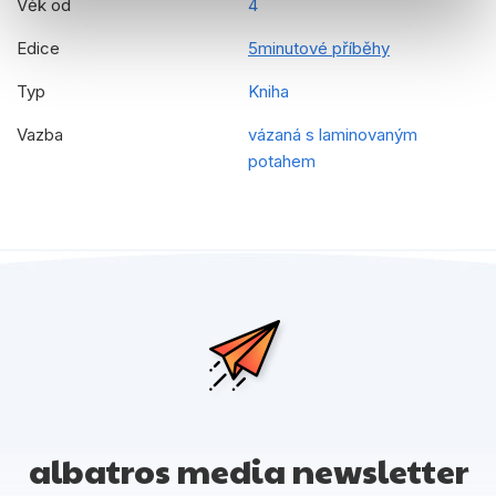
Věk od
4
Edice
5minutové příběhy
Typ
Kniha
Vazba
vázaná s laminovaným
potahem
albatros media newsletter