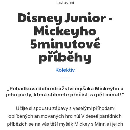
Dárkové publikace
Listování
Disney Junior -
Dárkové zboží
Mickeyho
Hobby
5minutové
Jazyky
Kalendáře
příběhy
Komiks
Kolektiv
Křížovky
Kuchařky
Pohádková dobrodružství myšáka Mickeyho a
jeho party, která stihnete přečíst za pět minut!
Počítače
Poezie
Užijte si spoustu zábavy s veselými příhodami
oblíbených animovaných hrdinů! V deseti parádních
Populárně - naučná pro dospělé
příbězích se na vás těší myšák Mickey s Minnie i jejich