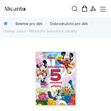
Vyhledávání
Beletrie pro děti
Dobrodružství pro děti
Disney Junior - Mickeyho 5minutové příběhy
Novinky
Připravujeme
Bestsellery
Tipy redakce
Beletrie pro děti
Beletrie pro dospělé