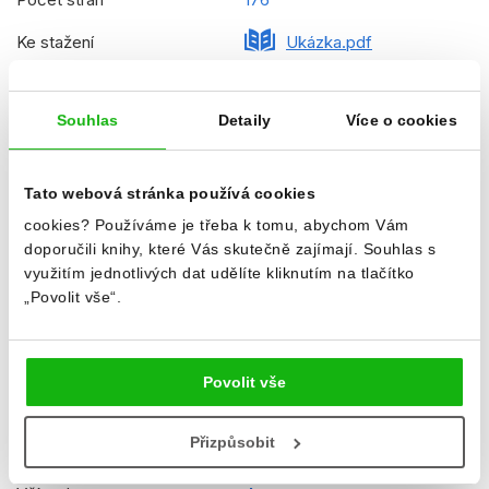
Ke stažení
Ukázka.pdf
Datum vydání
28.08.2023
Souhlas
Detaily
Více o cookies
Formát
210x270 mm
Hmotnost
0,806 kg
Tato webová stránka používá cookies
Jazyk
čeština
cookies?
Používáme je třeba k tomu, abychom Vám
doporučili knihy, které Vás skutečně zajímají.
Souhlas s
Řady
Disney Junior
využitím jednotlivých dat udělíte kliknutím na tlačítko
Původní název
5-Minute Disney Junior
„Povolit vše“.
Mickey Stories
Původní jazyk
angličtina
Povolit vše
Překladatel
Petra Vichrová
Přizpůsobit
EAN
9788025255377