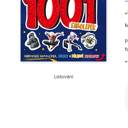
M
P
f
Listování