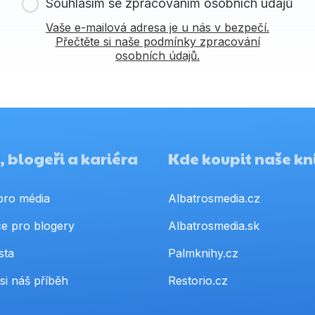
Souhlasím se zpracováním osobních údajů
Vaše e-mailová adresa je u nás v bezpečí.
Přečtěte si naše podmínky zpracování
osobních údajů.
 blogeři a kariéra
Kde koupit naše kn
pro média
Albatrosmedia.cz
e pro blogery
Albatrosmedia.sk
sta
Palmknihy.cz
si náš příběh
Restorio.cz