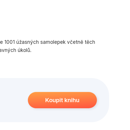
edagogika
Young adult
huje 1001 úžasných samolepek včetně těch
avných úkolů.
Koupit knihu