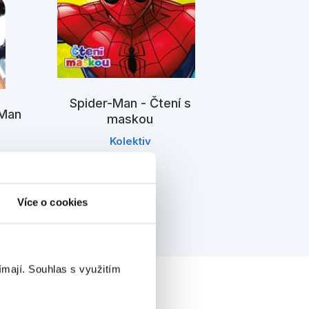
Spider-Ma
Spider-Man - Čtení s
-Man
Spider-M
maskou
K
Kolektiv
Více o cookies
ímají.
Souhlas s využitím