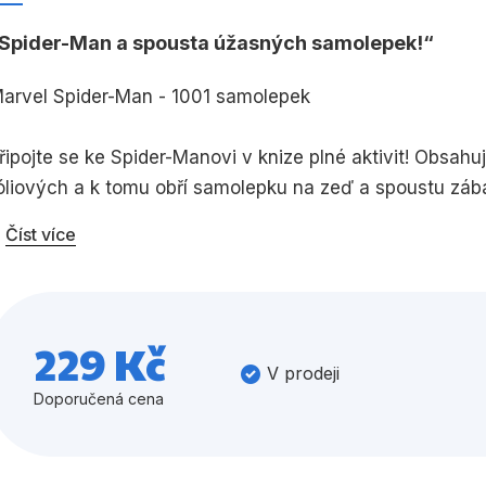
Umění a kultura
Výchova a p
Spider-Man a spousta úžasných samolepek!
Zdraví a životní styl
arvel Spider-Man - 1001 samolepek
řipojte se ke Spider-Manovi v knize plné aktivit! Obsa
óliových a k tomu obří samolepku na zeď a spoustu záb
Všechny kategorie
Číst více
229 Kč
V prodeji
Doporučená cena