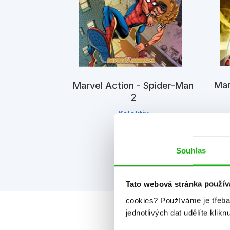
- Spider-Man
Mar
Marvel Action - Spider-Man
2
iv
Kolektiv
Souhlas
Tato webová stránka použív
cookies?
Používáme je třeba
jednotlivých dat udělíte klikn