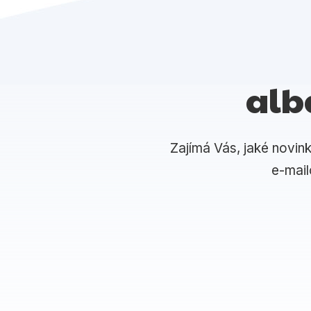
alb
Zajímá Vás, jaké novin
e-mai