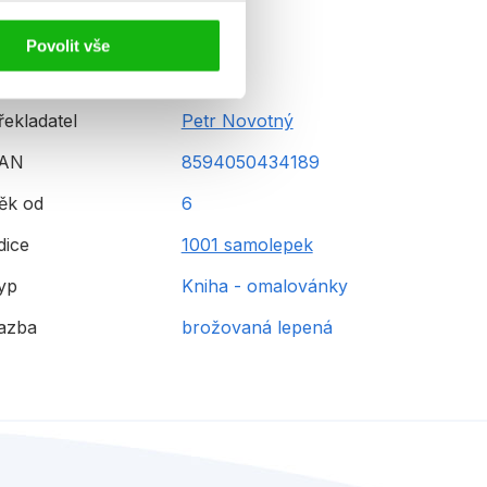
Povolit vše
řekladatel
Petr Novotný
AN
8594050434189
ěk od
6
dice
1001 samolepek
yp
Kniha - omalovánky
azba
brožovaná lepená