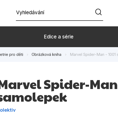
Vyhledávání
Edice a série
etrie pro děti
Obrázková kniha
Marvel Spider-Man - 1001
Beletrie pro děti
Beletrie pro
Dárkové zboží
Hobby
Marvel Spider-Man 
Kalendáře
Komiks
samolepek
Kuchařky
Počítače
Populárně - naučná pro
Populárně - 
dospělé
olektiv
Příroda a za