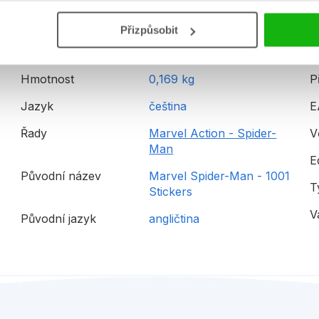
Detailní informace
Přizpůsobit
Hmotnost
0,169 kg
P
Jazyk
čeština
E
Řady
Marvel Action - Spider-
V
Man
E
Původní název
Marvel Spider-Man - 1001
T
Stickers
V
Původní jazyk
angličtina