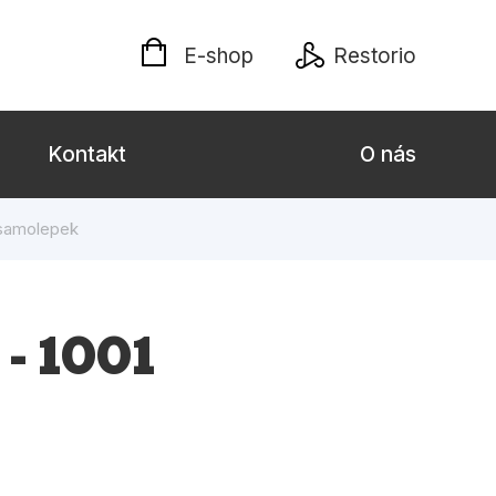
E-shop
Restorio
Kontakt
O nás
 samolepek
 dospělé
Dárkové publikace
Jazyky
- 1001
Křížovky
Poezie
naučné pro děti
Předškoláci
hrada
Společnost, politika