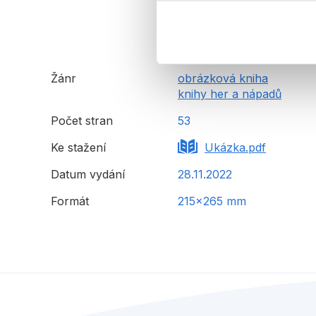
Žánr
obrázková kniha
knihy her a nápadů
Počet stran
53
Ke stažení
Ukázka.pdf
Datum vydání
28.11.2022
Formát
215x265 mm