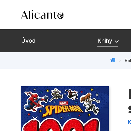
Úvod
Knihy
Bel
Novinky
Připravujeme
Bestsellery
Tipy redakce
K