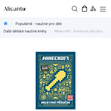
Vyhledávání
Populárně - naučné pro děti
Další dětské naučné knihy
Minecraft - Kreativní příručka
Novinky
Připravujeme
Bestsellery
Tipy redakce
Beletrie pro děti
Beletrie pro dospělé