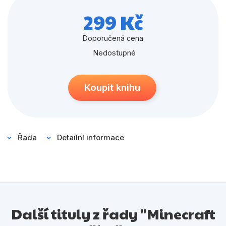
Populárně - naučné pro děti
stavitelů, díky nimž budou vaše stavby určitě ještě
299 Kč
Předškoláci
nápaditější!
Doporučená cena
Příroda a zahrada
Nedostupné
Společnost, politika
Umění a kultura
Koupit knihu
Výchova a pedagogika
Young adult
Řada
Detailní informace
Zdraví a životní styl
Všechny kategorie
Další tituly z řady "Minecraft