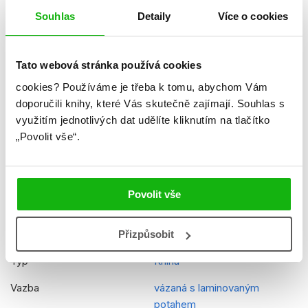
Formát
148x210 mm
Souhlas
Detaily
Více o cookies
Hmotnost
0,377 kg
Jazyk
čeština
Tato webová stránka používá cookies
Řady
Minecraft Příručka
cookies?
Používáme je třeba k tomu, abychom Vám
doporučili knihy, které Vás skutečně zajímají.
Souhlas s
Původní název
Minecraft - New Creative
využitím jednotlivých dat udělíte kliknutím na tlačítko
Handbook
„Povolit vše“.
Původní jazyk
angličtina
Překladatel
Vilém Zavadil
Povolit vše
EAN
9788025252741
Věk od
10
Přizpůsobit
Typ
Kniha
Vazba
vázaná s laminovaným
potahem