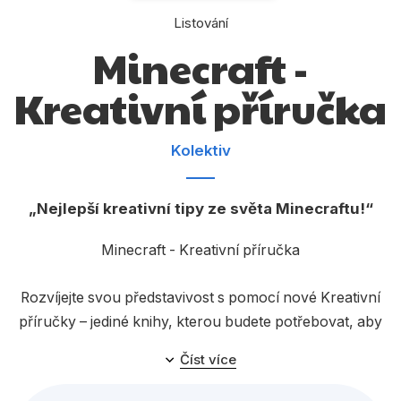
Dárkové publikace
Listování
Dárkové zboží
Minecraft -
Hobby
Kreativní příručka
Jazyky
Kolektiv
Kalendáře
Komiks
Nejlepší kreativní tipy ze světa Minecraftu!
Křížovky
Minecraft - Kreativní příručka
Kuchařky
Počítače
Rozvíjejte svou představivost s pomocí nové Kreativní
příručky – jediné knihy, kterou budete potřebovat, aby
Poezie
se vaše tvůrčí schopnosti dostaly na vyšší úroveň.
Číst více
Populárně - naučná pro dospělé
Využijte nejlepší tipy na osvětlení, tvary nebo témata
staveb a další rady expertů z řad profesionálních