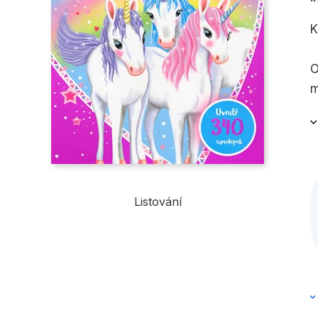
K
O
m
s
Listování