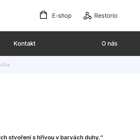
E-shop
Restorio
Kontakt
O nás
rožce
 dospělé
Dárkové publikace
Jazyky
Křížovky
Poezie
naučné pro děti
Předškoláci
h stvoření s hřívou v barvách duhy.
hrada
Společnost, politika