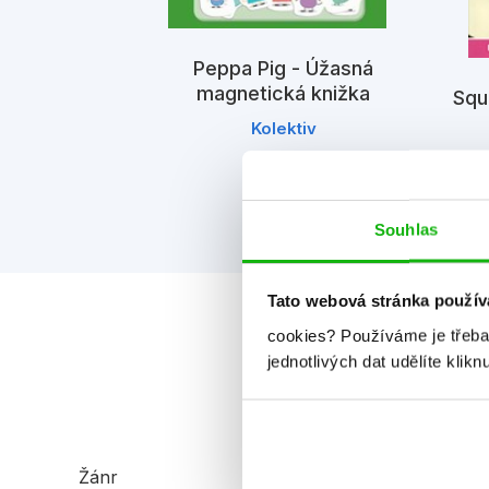
Peppa Pig - Úžasná
magnetická knižka
Squ
lamy
Kolektiv
iv
Souhlas
Tato webová stránka použív
cookies?
Používáme je třeba
jednotlivých dat udělíte klikn
Žánr
aktivity a hry