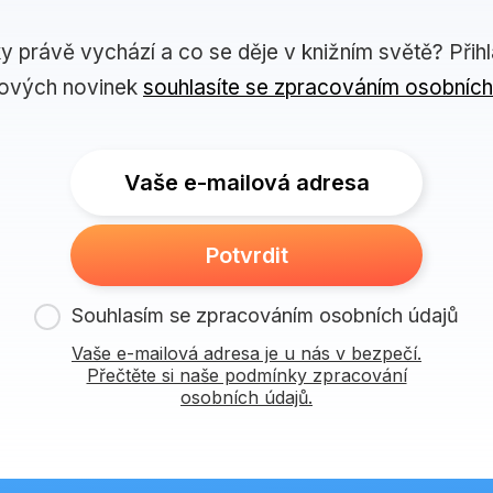
ky právě vychází a co se děje v knižním světě? Přih
lových novinek
souhlasíte se zpracováním osobních
Vaše e-mailová adresa
Potvrdit
Souhlasím se zpracováním osobních údajů
Vaše e-mailová adresa je u nás v bezpečí.
Přečtěte si naše podmínky zpracování
osobních údajů.