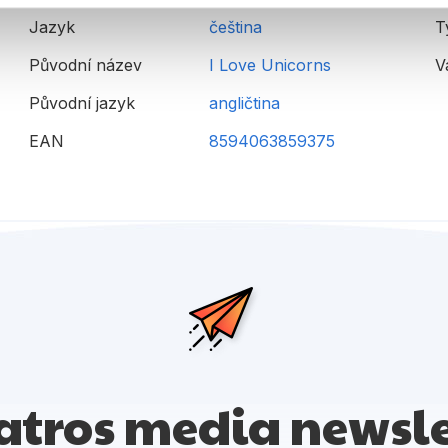
Jazyk
čeština
T
Původní název
I Love Unicorns
V
Původní jazyk
angličtina
EAN
8594063859375
atros media newsle