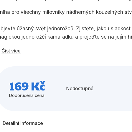
Umění a kultura
Výchova a p
niha pro všechny milovníky nádherných kouzelných stvo
Zdraví a životní styl
bjevte úžasný svět jednorožců! Zjistěte, jakou sladkost 
agickou jednorožčí kamarádku a projeďte se na jejím hř
tejně kouzelná jako jednorožci samotní, se nebudete nudi
Číst více
Všechny kategorie
169 Kč
Nedostupné
Doporučená cena
Detailní informace