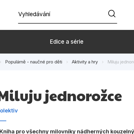
Vyhledávání
Edice a série
Populárně - naučné pro děti
Aktivity a hry
Miluju jedno
Beletrie pro děti
Beletrie pro
Dárkové zboží
Hobby
Miluju jednorožce
Kalendáře
Komiks
Kuchařky
Počítače
olektiv
Populárně - naučná pro
Populárně - 
dospělé
Kniha pro všechny milovníky nádherných kouzelnýc
Příroda a za