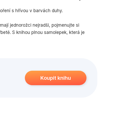
edagogika
Young adult
ření s hřívou v barvách duhy.
mají jednorožci nejradši, pojmenujte si
betě. S knihou plnou samolepek, která je
t ani vteřinku.
Koupit knihu