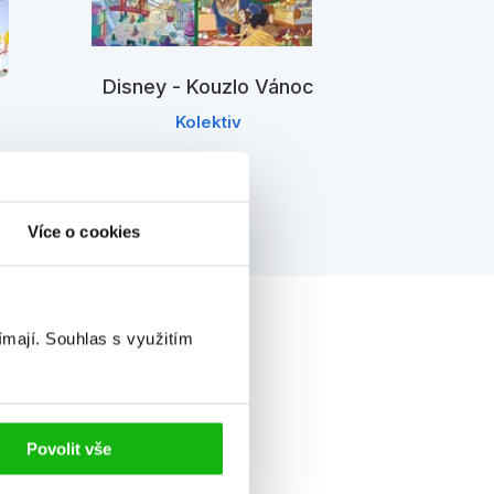
SpongeBob
Disney - Kouzlo Vánoc
z
Kolektiv
Více o cookies
ímají.
Souhlas s využitím
Povolit vše
ěk od
3