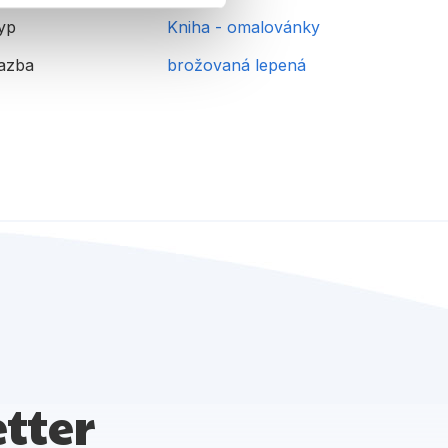
yp
Kniha - omalovánky
azba
brožovaná lepená
tter