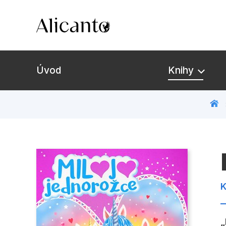
Úvod
Knihy
Novinky
Připravujeme
Bestsellery
K
Tipy redakce