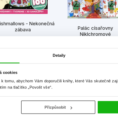
ishmallows - Nekonečná
Palác císařovny
zábava
Niklchromové
Kolektiv
Benjamin Bécue
Detaily
á cookies
 k tomu, abychom Vám doporučili knihy, které Vás skutečně zaj
Detailní informace
utím na tlačítko „Povolit vše“.
Přizpůsobit
Hmotnost
0,241 kg
V