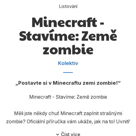
Dárkové publikace
Listování
Dárkové zboží
Minecraft -
Hobby
Stavíme: Země
Jazyky
zombie
Kalendáře
Kolektiv
Komiks
Křížovky
Postavte si v Minecraftu zemi zombie!
Kuchařky
Minecraft - Stavíme: Země zombie
Počítače
Poezie
Měli jste někdy chuť Minecraft zaplnit strašnými
zombie? Oficiální příručka vám ukáže, jak na to! Uvnitř
Populárně - naučná pro dospělé
najdete různé stavitelské nápady od zombie arény a
Číst více