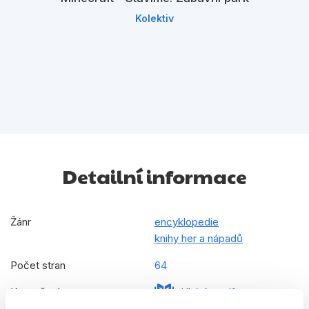
Kolektiv
Detailní informace
Žánr
encyklopedie
knihy her a nápadů
Počet stran
64
Ke stažení
Ukázka.pdf