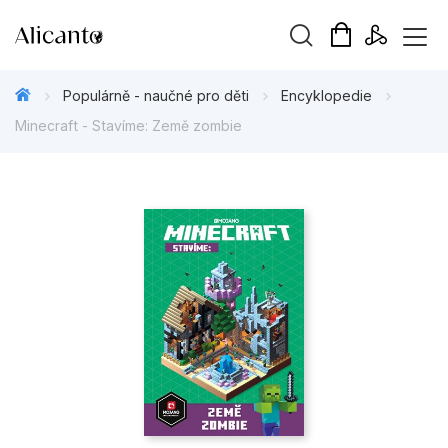
Vyhledávání
Populárně - naučné pro děti
Encyklopedie
Minecraft - Stavíme: Země zombie
Novinky
Připravujeme
Bestsellery
Tipy redakce
Beletrie pro děti
Beletrie pro dospělé