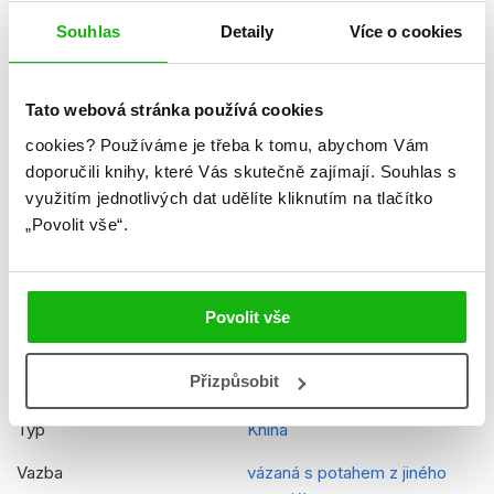
Datum vydání
09.09.2019
Souhlas
Detaily
Více o cookies
Formát
148x210 mm
Hmotnost
0,3 kg
Tato webová stránka používá cookies
Jazyk
čeština
cookies?
Používáme je třeba k tomu, abychom Vám
doporučili knihy, které Vás skutečně zajímají.
Souhlas s
Řady
Minecraft - Stavíme
využitím jednotlivých dat udělíte kliknutím na tlačítko
„Povolit vše“.
Původní název
EGM19GLO1024 Minecraft
Construction Guide 2
Původní jazyk
angličtina
Povolit vše
EAN
9788025246733
Přizpůsobit
Věk od
8
Typ
Kniha
Vazba
vázaná s potahem z jiného