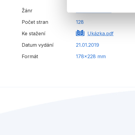
Žánr
stručná historie
Počet stran
128
Ke stažení
Ukázka.pdf
Datum vydání
21.01.2019
Formát
178x228 mm