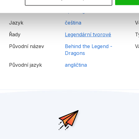
Hmotnost
0,352 kg
E
Jazyk
čeština
V
Řady
Legendární tvorové
T
Původní název
Behind the Legend -
V
Dragons
Původní jazyk
angličtina