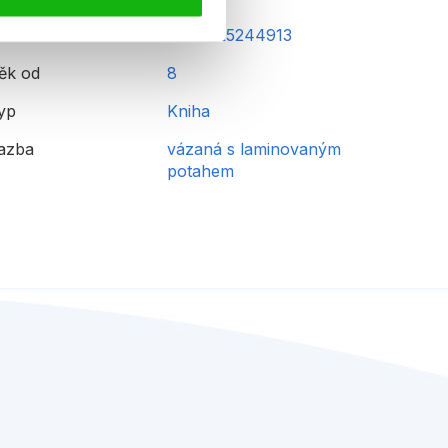
AN
9788025244913
ěk od
8
yp
Kniha
azba
vázaná s laminovaným
potahem