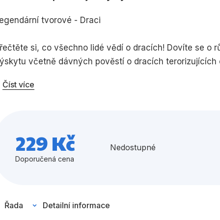
Umění a kultura
Výchova a p
egendární tvorové - Draci
Zdraví a životní styl
řečtěte si, co všechno lidé vědí o dracích! Dovíte se o
ýskytu včetně dávných pověstí o dracích terorizujících 
ojovali – jako byl třeba svatý Jiří. Nechybějí ani příběh
Číst více
Všechny kategorie
tali nedílnou součástí naší kultury a proč nás fascinují 
229 Kč
Nedostupné
Doporučená cena
Řada
Detailní informace