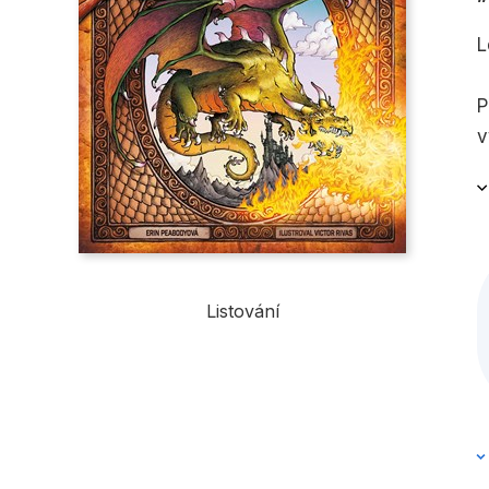
L
P
v
b
s
Listování