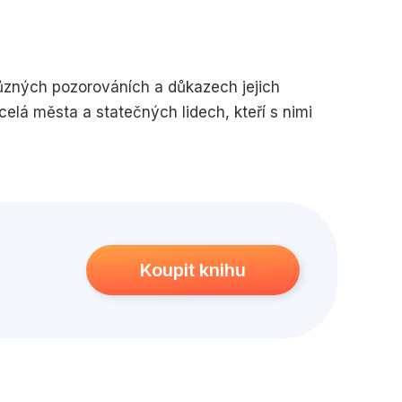
edagogika
Young adult
 různých pozorováních a důkazech jejich
celá města a statečných lidech, kteří s nimi
y o dracích z celého světa a úvahy, jak se draci
už od počátků našich dějin.
Koupit knihu