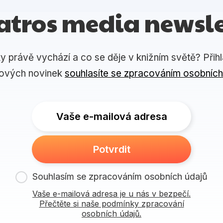
atros media newsle
ky právě vychází a co se děje v knižním světě? Přih
lových novinek
souhlasíte se zpracováním osobních
Vaše e-mailová adresa
Potvrdit
Souhlasím se zpracováním osobních údajů
Vaše e-mailová adresa je u nás v bezpečí.
Přečtěte si naše podmínky zpracování
osobních údajů.