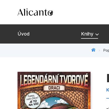
Úvod
Knihy
Pop
Novinky
Připravujeme
Bestsellery
K
Tipy redakce