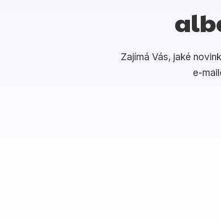
alb
Zajímá Vás, jaké novin
e-mai