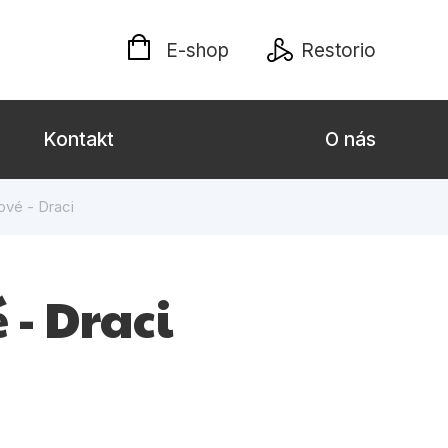
E-shop
Restorio
Kontakt
O nás
ové - Draci
 dospělé
Dárkové publikace
Jazyky
 - Draci
Křížovky
Poezie
naučné pro děti
Předškoláci
hrada
Společnost, politika