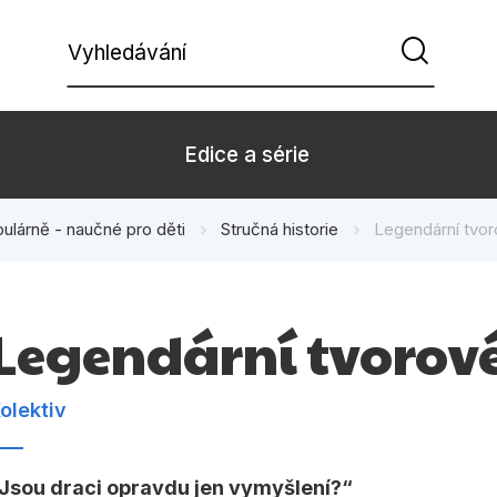
Vyhledávání
Edice a série
ulárně - naučné pro děti
Stručná historie
Legendární tvor
Beletrie pro děti
Beletrie pro
Dárkové zboží
Hobby
Legendární tvorové
Kalendáře
Komiks
Kuchařky
Počítače
olektiv
Populárně - naučná pro
Populárně - 
dospělé
Jsou draci opravdu jen vymyšlení?
Příroda a za