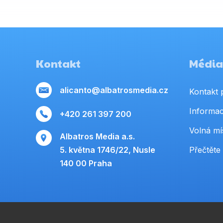
Kontakt
Média,
alicanto@albatrosmedia.cz
Kontakt 
Informac
+420 261 397 200
Volná mí
Albatros Media a.s.
5. května 1746/22, Nusle
Přečtěte 
140 00 Praha