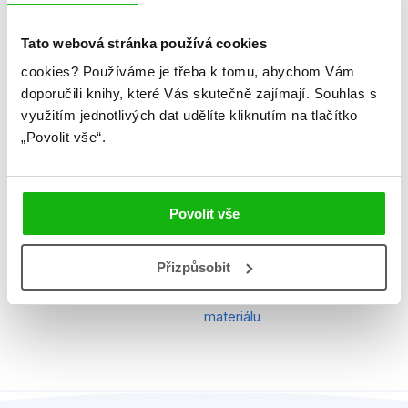
Jazyk
čeština
Tato webová stránka používá cookies
Řady
Roblox
cookies?
Používáme je třeba k tomu, abychom Vám
doporučili knihy, které Vás skutečně zajímají.
Souhlas s
Původní název
Roblox Top Role Playing
využitím jednotlivých dat udělíte kliknutím na tlačítko
Games
„Povolit vše“.
Původní jazyk
angličtina
EAN
9788025246009
Povolit vše
Věk od
8
Typ
Kniha
Přizpůsobit
Vazba
vázaná s potahem z jiného
materiálu