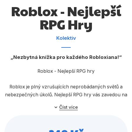
Dárkové publikace
Roblox - Nejlepší
Dárkové zboží
RPG Hry
Hobby
Jazyky
Kolektiv
Kalendáře
Nezbytná knížka pro každého Robloxiana!
Komiks
Roblox - Nejlepší RPG hry
Křížovky
Kuchařky
Roblox je plný vzrušujících neprobádaných světů a
nebezpečných úkolů. Nejlepší RPG hry vás zavedou na
Počítače
dobrodružnou cestu na nebezpečné i záhadné
Číst více
Poezie
ostrovy, do kouzelného království víl i do metropole,
jež je domovem superhrdinů. Tato oficiální příručka je
Populárně - naučná pro dospělé
plná užitečných faktů, tipů a triků, ale také exkluzivních