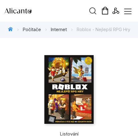
Vyhledávání
Počítače
Internet
Roblox - Nejlepší RPG Hry
Novinky
Připravujeme
Bestsellery
Tipy redakce
Beletrie pro děti
Beletrie pro dospělé
Listování