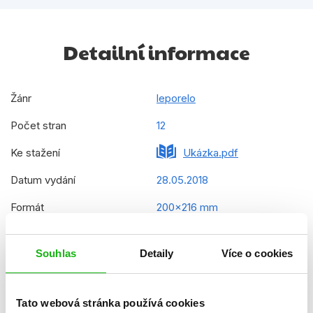
Detailní informace
Žánr
leporelo
Počet stran
12
Ke stažení
Ukázka.pdf
Datum vydání
28.05.2018
Formát
200x216 mm
Hmotnost
0,402 kg
Souhlas
Detaily
Více o cookies
Jazyk
čeština
Řady
Objevuj s námi!
Tato webová stránka používá cookies