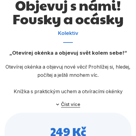
Objevuj s námi!
Dárkové publikace
Fousky a ocásky
Dárkové zboží
Hobby
Kolektiv
Jazyky
Kalendáře
Otevírej okénka a objevuj svět kolem sebe!
Komiks
Otevírej okénka a objevuj nové věci! Prohlížej si, hledej,
Křížovky
počítej a ještě mnohem víc.
Kuchařky
Knížka s praktickým uchem a otvíracími okénky
Počítače
pomáhá dítěti rozvíjet vyjadřování, motorické
Číst více
dovednosti i schopnost učit se nové pojmy.
Poezie
Populárně - naučná pro dospělé
249 Kč