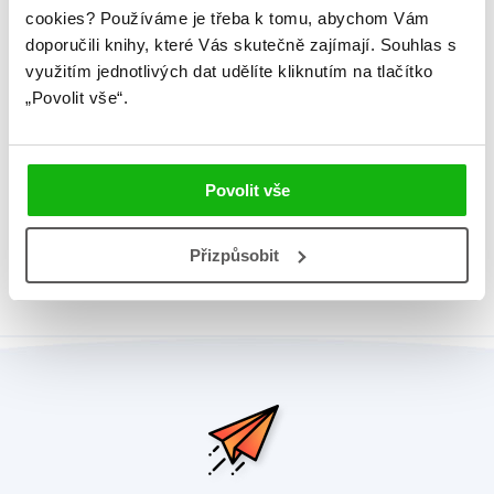
Původní název
Flip-a-Flap Play and Learn
cookies?
Používáme je třeba k tomu, abychom Vám
Together
doporučili knihy, které Vás skutečně zajímají.
Souhlas s
využitím jednotlivých dat udělíte kliknutím na tlačítko
Původní jazyk
angličtina
„Povolit vše“.
EAN
9788025242131
Věk od
3
Povolit vše
Typ
Kniha
Vazba
leporelo knížkové
Přizpůsobit