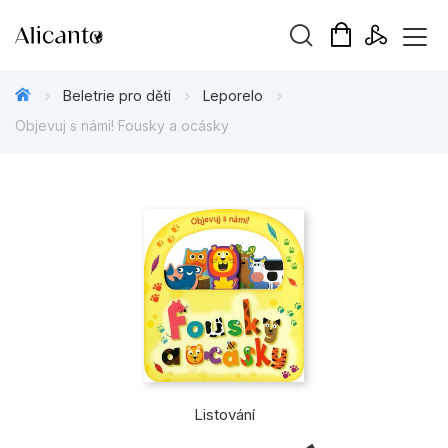
Vyhledávání
Beletrie pro děti
Leporelo
Objevuj s námi! Fousky a ocásky
Novinky
Připravujeme
Bestsellery
Tipy redakce
Beletrie pro děti
Listování
Beletrie pro dospělé