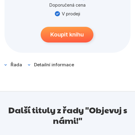
Populárně - naučné pro děti
Doporučená cena
Předškoláci
V prodeji
Příroda a zahrada
Koupit knihu
Společnost, politika
Umění a kultura
Výchova a pedagogika
Řada
Detailní informace
Young adult
Zdraví a životní styl
Další tituly z řady "Objevuj s
Všechny kategorie
námi!"