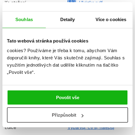
Ke stažení
Ukázka.pdf
Datum vydání
11.09.2017
Souhlas
Detaily
Více o cookies
Formát
205x295 mm
Hmotnost
0,121 kg
Tato webová stránka používá cookies
Jazyk
čeština
cookies?
Používáme je třeba k tomu, abychom Vám
doporučili knihy, které Vás skutečně zajímají.
Souhlas s
Řady
Barbie Dreamtopia
využitím jednotlivých dat udělíte kliknutím na tlačítko
„Povolit vše“.
Původní název
Barbie Dreamtopia Read,
Color, Paste
Původní jazyk
angličtina
Povolit vše
EAN
9788025237908
Přizpůsobit
Věk od
5
Edice
Vybarvuj, čti si, nalepuj