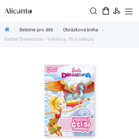
Vyhledávání
Beletrie pro děti
Obrázková kniha
Barbie Dreamtopia - Vybarvuj, čti si nalepuj
Novinky
Připravujeme
Bestsellery
Tipy redakce
Beletrie pro děti
Beletrie pro dospělé