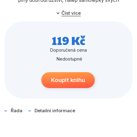
Populárně - naučné pro děti
plný dobrodružství, nalep samolepky svých
oblíbených hrdinů a vybarvi si jejich postavy! Vstup do
Předškoláci
Číst více
příběhu a nech se vést svou představivostí!
Příroda a zahrada
119 Kč
Společnost, politika
Umění a kultura
Doporučená cena
Nedostupné
Výchova a pedagogika
Young adult
Koupit knihu
Zdraví a životní styl
Všechny kategorie
Řada
Detailní informace