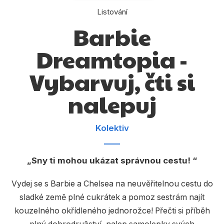
Dárkové publikace
Listování
Dárkové zboží
Barbie
Hobby
Dreamtopia -
Jazyky
Vybarvuj, čti si
Kalendáře
nalepuj
Komiks
Křížovky
Kolektiv
Kuchařky
Sny ti mohou ukázat správnou cestu!
Počítače
Poezie
Vydej se s Barbie a Chelsea na neuvěřitelnou cestu do
sladké země plné cukrátek a pomoz sestrám najít
Populárně - naučná pro dospělé
kouzelného okřídleného jednorožce! Přečti si příběh