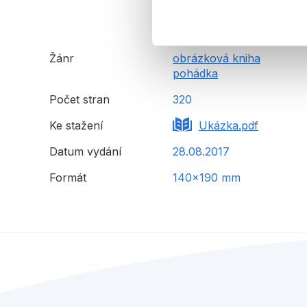
Žánr
obrázková kniha
pohádka
Počet stran
320
Ke stažení
Ukázka.pdf
Datum vydání
28.08.2017
Formát
140x190 mm