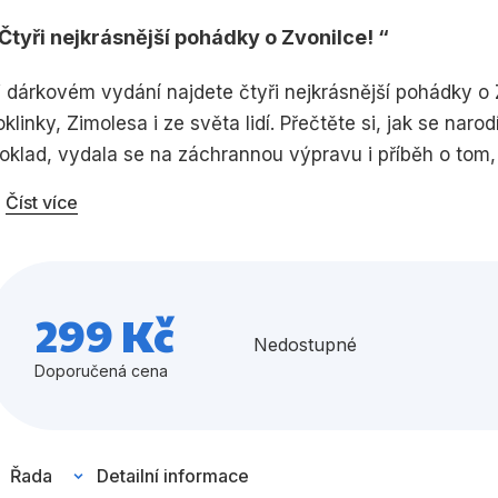
Čtyři nejkrásnější pohádky o Zvonilce!
Umění a kultura
Výchova a p
Zdraví a životní styl
 dárkovém vydání najdete čtyři nejkrásnější pohádky o
oklinky, Zimolesa i ze světa lidí. Přečtěte si, jak se naro
oklad, vydala se na záchrannou výpravu i příběh o tom, 
Všechny kategorie
Číst více
299 Kč
Nedostupné
Doporučená cena
Řada
Detailní informace