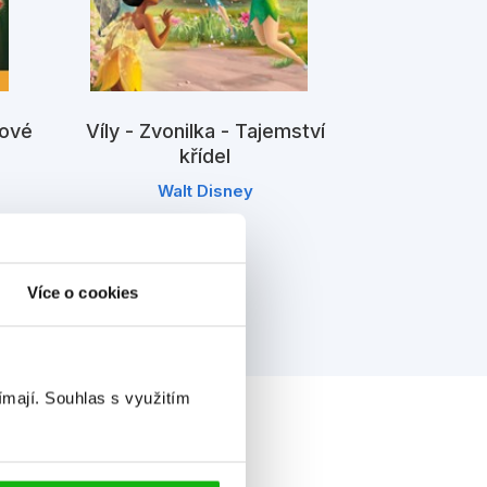
kové
Víly - Zvonilka - Tajemství
Víly - Zvon
křídel
kl
Walt Disney
Wal
Více o cookies
ímají.
Souhlas s využitím