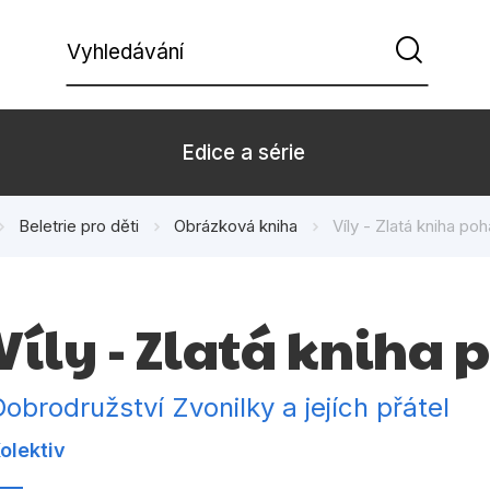
Vyhledávání
Edice a série
Beletrie pro děti
Obrázková kniha
Víly - Zlatá kniha po
Beletrie pro děti
Beletrie pro
Dárkové zboží
Hobby
Víly - Zlatá kniha
Kalendáře
Komiks
Kuchařky
Počítače
Dobrodružství Zvonilky a jejích přátel
Populárně - naučná pro
Populárně - 
olektiv
dospělé
Příroda a za