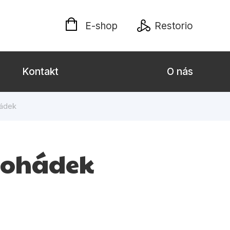
E-shop
Restorio
Kontakt
O nás
hádek
 dospělé
Dárkové publikace
Jazyky
 pohádek
Křížovky
Poezie
naučné pro děti
Předškoláci
hrada
Společnost, politika