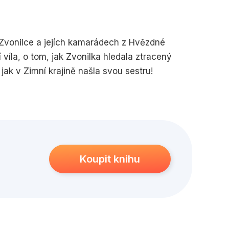
edagogika
Young adult
 Zvonilce a jejích kamarádech z Hvězdné
dí víla, o tom, jak Zvonilka hledala ztracený
jak v Zimní krajině našla svou sestru!
Koupit knihu