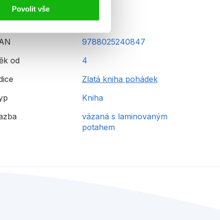
Povolit vše
AN
9788025240847
ěk od
4
dice
Zlatá kniha pohádek
yp
Kniha
azba
vázaná s laminovaným
potahem