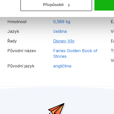
Přizpůsobit
Hmotnost
0,589 kg
E
Jazyk
čeština
V
Řady
Disney Víly
E
Původní název
Fairies Golden Book of
T
Stories
V
Původní jazyk
angličtina