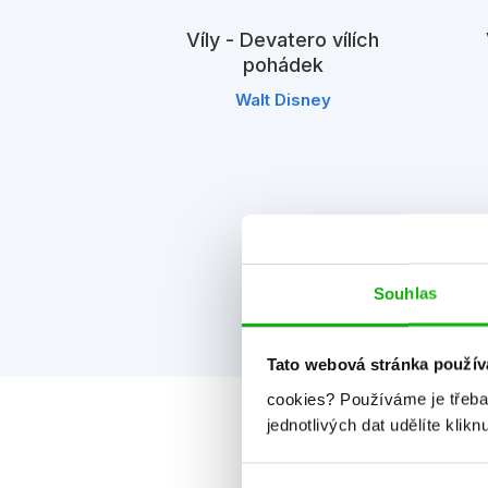
Víly - Devatero vílích
pohádek
Walt Disney
niha zábavy
nemá
Souhlas
Tato webová stránka použív
cookies?
Používáme je třeba
jednotlivých dat udělíte klikn