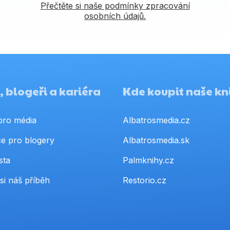
Přečtěte si naše podmínky zpracování
osobních údajů.
 blogeři a kariéra
Kde koupit naše kn
pro média
Albatrosmedia.cz
e pro blogery
Albatrosmedia.sk
sta
Palmknihy.cz
si náš příběh
Restorio.cz