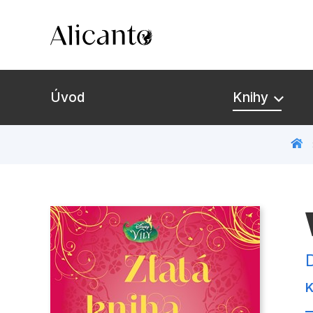
Úvod
Knihy
Novinky
Připravujeme
Bestsellery
K
Tipy redakce