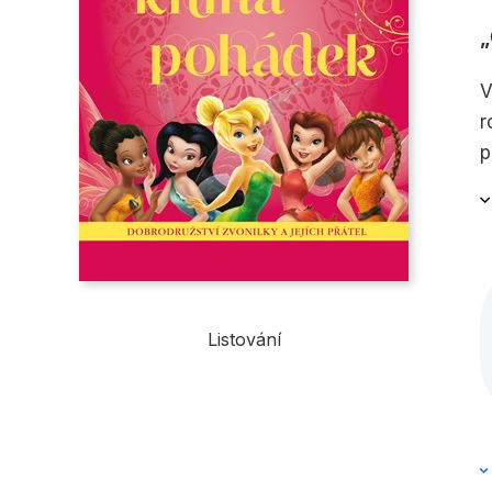
V
r
p
Listování