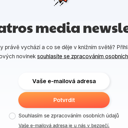
atros media newsle
ky právě vychází a co se děje v knižním světě? Přih
lových novinek
souhlasíte se zpracováním osobních
Vaše e-mailová adresa
Potvrdit
Souhlasím se zpracováním osobních údajů
Vaše e-mailová adresa je u nás v bezpečí.