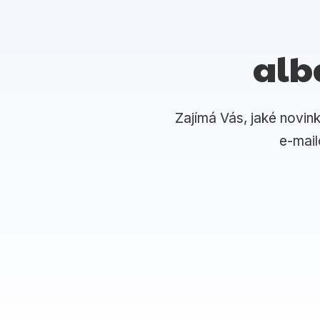
alb
Zajímá Vás, jaké novin
e-mai