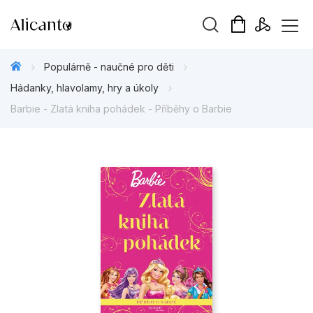
Vyhledávání
Populárně - naučné pro děti
Hádanky, hlavolamy, hry a úkoly
Barbie - Zlatá kniha pohádek - Příběhy o Barbie
Novinky
Připravujeme
Bestsellery
Tipy redakce
Beletrie pro děti
Beletrie pro dospělé