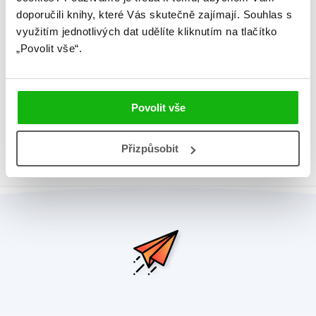
doporučili knihy, které Vás skutečně zajímají.
Souhlas s
Původní název
Barbie Golden Storybook
využitím jednotlivých dat udělíte kliknutím na tlačítko
EAN
9788025233429
„Povolit vše“.
Věk od
5
Typ
Kniha
Povolit vše
Vazba
měkké desky z kartonu
Přizpůsobit