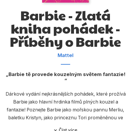
Dárkové publikace
Barbie - Zlatá
Dárkové zboží
kniha pohádek -
Hobby
Příběhy o Barbie
Jazyky
Kalendáře
Mattel
Komiks
Křížovky
Barbie tě provede kouzelným světem fantazie!
Kuchařky
Dárkové vydání nejkrásnějších pohádek, které prožívá
Počítače
Barbie jako hlavní hrdinka filmů plných kouzel a
Poezie
fantazie! Poznejte Barbie jako mořskou pannu Merliu,
baletku Kristyn, jako princeznu Tori proměněnou ve
Populárně - naučná pro dospělé
slavnou popovou hvězdu, jako udatnou mušketýrku
Číst více