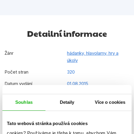
Detailní informace
Žánr
hádanky, hlavolamy, hry a
úkoly
Počet stran
320
Datum vydání
01.08.2015
Formát
140x190 mm
Souhlas
Detaily
Více o cookies
Hmotnost
0,573 kg
Jazyk
čeština
Tato webová stránka používá cookies
Ilustrátor
Mattel
cookies?
Používáme je třeba k tomu, abychom Vám