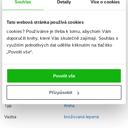
Souhlas
Detaily
Více o cookies
Ilustrátor
Didier Conrad
Číslo dílu
35
Tato webová stránka používá cookies
cookies?
Používáme je třeba k tomu, abychom Vám
Řady
Asterix
doporučili knihy, které Vás skutečně zajímají.
Souhlas s
Původní název
Astérix 35 - Astérix chez les
využitím jednotlivých dat udělíte kliknutím na tlačítko
Pictes
„Povolit vše“.
Původní jazyk
francouzština
EAN
9788025237113
Povolit vše
Věk od
8
Přizpůsobit
Edice
Komiksové příběhy
Typ
Kniha
Vazba
brožovaná lepená