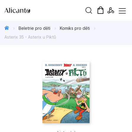
Vyhledávání
Beletrie pro děti
Komiks pro děti
Asterix 35 - Asterix u Piktů
Novinky
Připravujeme
Bestsellery
Tipy redakce
Beletrie pro děti
Beletrie pro dospělé