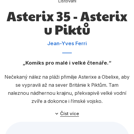
Listování
Dárkové publikace
Asterix 35 - Asterix
Dárkové zboží
u Piktů
Hobby
Jazyky
Jean-Yves Ferri
Kalendáře
Komiks
Komiks pro malé i velké čtenáře.
Křížovky
Nečekaný nález na pláži přiměje Asterixe a Obelixe, aby
se vypravili až na sever Británie k Piktům. Tam
Kuchařky
naleznou nádhernou krajinu, překvapivě velké vodní
Počítače
zvíře a dokonce i římské vojsko.
Poezie
Číst více
Populárně - naučná pro dospělé