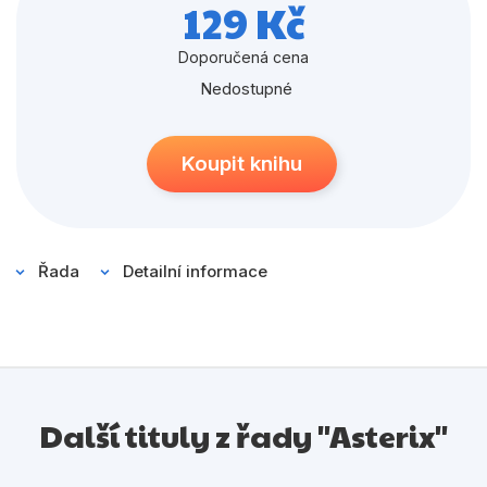
Populárně - naučné pro děti
129 Kč
Předškoláci
Doporučená cena
Příroda a zahrada
Nedostupné
Společnost, politika
Koupit knihu
Umění a kultura
Výchova a pedagogika
Young adult
Řada
Detailní informace
Zdraví a životní styl
Všechny kategorie
Další tituly z řady "Asterix"