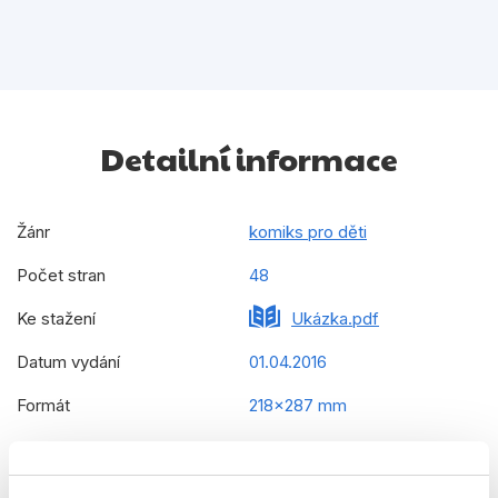
Detailní informace
Žánr
komiks pro děti
Počet stran
48
Ke stažení
Ukázka.pdf
Datum vydání
01.04.2016
Formát
218x287 mm
Hmotnost
0,153 kg
Jazyk
čeština