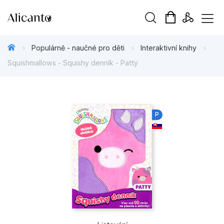
Vyhledávání
Populárně - naučné pro děti
Interaktivní knihy
Squishmallows - Squishy denník - Patty
Novinky
P
Připravujeme
Bestsellery
Tipy redakce
Beletrie pro děti
Beletrie pro dospělé