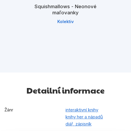
Squishmallows - Neonové
maľovanky
Kolektiv
Detailní informace
Žánr
interaktivní knihy
knihy her a nápadů
diář, zápisník