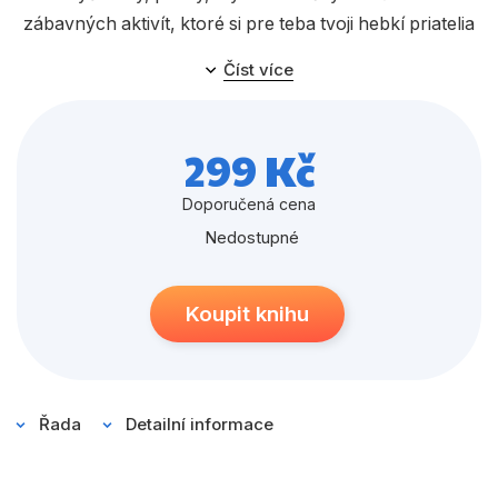
Populárně - naučné pro děti
zábavných aktivít, ktoré si pre teba tvoji hebkí priatelia
Předškoláci
pripravili. Naplánuj oslavu s Texom, porozprávaj sa o
Číst více
vesmírnom dobrodružstve s Emily alebo si vyplň vtipný
Příroda a zahrada
Squishy test. Čaká ťa kopec tvorivej zábavy!
Společnost, politika
299 Kč
Umění a kultura
Doporučená cena
Výchova a pedagogika
Nedostupné
Young adult
Zdraví a životní styl
Koupit knihu
Všechny kategorie
Řada
Detailní informace