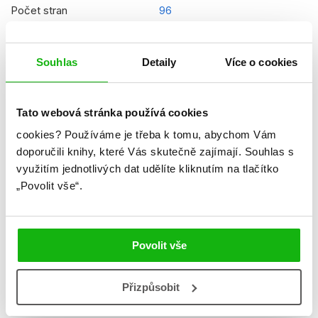
Počet stran
96
Ke stažení
Ukázka.pdf
Souhlas
Detaily
Více o cookies
Datum vydání
21.08.2026
Formát
148x210 mm
Tato webová stránka používá cookies
Hmotnost
0,311 kg
cookies?
Používáme je třeba k tomu, abychom Vám
Jazyk
slovenština
doporučili knihy, které Vás skutečně zajímají.
Souhlas s
využitím jednotlivých dat udělíte kliknutím na tlačítko
Řady
Squishmallows (SK)
„Povolit vše“.
Původní název
Squishmallows - Plush
Colouring Journal
Povolit vše
Původní jazyk
angličtina
EAN
8594155759873
Přizpůsobit
Věk od
6