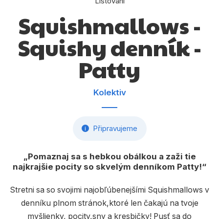
Listování
Dárkové publikace
Squishmallows -
Dárkové zboží
Squishy denník -
Hobby
Patty
Jazyky
Kalendáře
Kolektiv
Komiks
Křížovky
Připravujeme
i
Kuchařky
Pomaznaj sa s hebkou obálkou a zaži tie
Počítače
najkrajšie pocity so skvelým denníkom Patty!
Poezie
Stretni sa so svojimi najobľúbenejšími Squishmallows v
Populárně - naučná pro dospělé
denníku plnom stránok,ktoré len čakajú na tvoje
myšlienky, pocity,sny a kresbičky! Pusť sa do