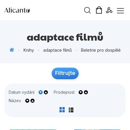
Vyhledávání
adaptace filmů
Knihy
adaptace filmů
Beletrie pro dospělé
Novinky
Filtrujte
Připravujeme
Bestsellery
Datum vydání
Prodejnost
Tipy redakce
Název
Beletrie pro děti
Beletrie pro dospělé