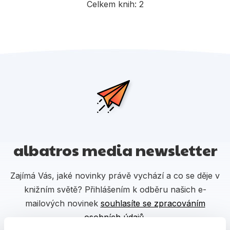
Populárně - naučné pro děti
Celkem knih:
2
Předškoláci
Příroda a zahrada
Společnost, politika
Umění a kultura
Výchova a pedagogika
Young adult
Zdraví a životní styl
albatros media newsletter
Zajímá Vás, jaké novinky právě vychází a co se děje v
Všechny kategorie
knižním světě? Přihlášením k odběru našich e-
mailových novinek
souhlasíte se zpracováním
osobních údajů
.