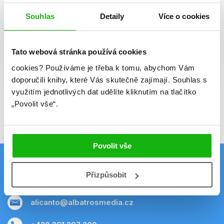
Souhlas
Vaše e-mailová adresa
Detaily
Více o cookies
Potvrdit
Tato webová stránka používá cookies
cookies?
Používáme je třeba k tomu, abychom Vám
Souhlasím se zpracováním osobních údajů
doporučili knihy, které Vás skutečně zajímají.
Souhlas s
Vaše e-mailová adresa je u nás v bezpečí.
využitím jednotlivých dat udělíte kliknutím na tlačítko
Přečtěte si naše podmínky zpracování
„Povolit vše“.
osobních údajů.
Povolit vše
Přizpůsobit
Kontakt
alicanto@albatrosmedia.cz