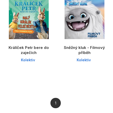
Dárkové publikace
Dárkové zboží
Hobby
Jazyky
Kalendáře
Králíček Petr bere do
Sněžný kluk - Filmový
Komiks
zaječích
příběh
Kolektiv
Kolektiv
Křížovky
Kuchařky
Počítače
Poezie
Populárně - naučná pro dospělé
1