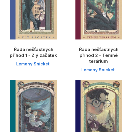
Populárně - naučné pro děti
Předškoláci
Příroda a zahrada
Společnost, politika
Umění a kultura
Řada nešťastných
Řada nešťastných
příhod 1 - Zlý začátek
příhod 2 - Temné
Výchova a pedagogika
terárium
Lemony Snicket
Lemony Snicket
Young adult
Zdraví a životní styl
Všechny kategorie