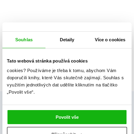
Souhlas
Detaily
Více o cookies
1
Tato webová stránka používá cookies
Celkem knih:
7
cookies?
Používáme je třeba k tomu, abychom Vám
doporučili knihy, které Vás skutečně zajímají.
Souhlas s
využitím jednotlivých dat udělíte kliknutím na tlačítko
„Povolit vše“.
Povolit vše