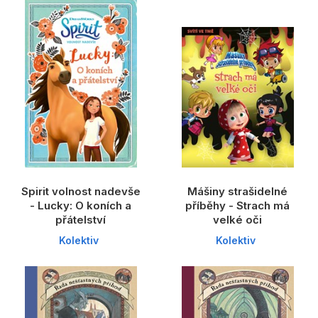
Dárkové publikace
Dárkové zboží
Hobby
Jazyky
Kalendáře
Komiks
Křížovky
Spirit volnost nadevše
Mášiny strašidelné
Kuchařky
- Lucky: O koních a
příběhy - Strach má
přátelství
velké oči
Počítače
Kolektiv
Kolektiv
Poezie
Populárně - naučná pro dospělé