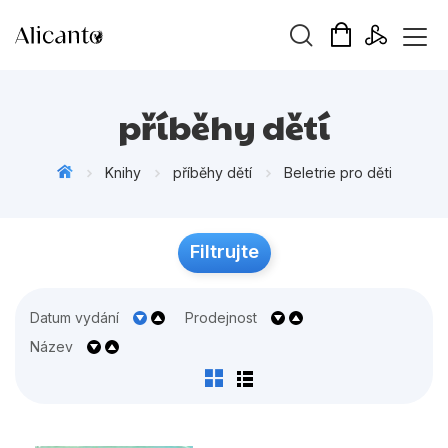
Vyhledávání
příběhy dětí
Knihy
příběhy dětí
Beletrie pro děti
Novinky
Filtrujte
Připravujeme
Bestsellery
Datum vydání
Prodejnost
Tipy redakce
Název
Beletrie pro děti
Beletrie pro dospělé