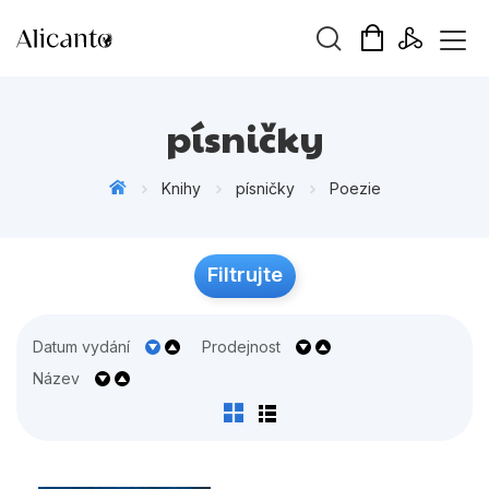
Vyhledávání
písničky
Knihy
písničky
Poezie
Novinky
Filtrujte
Připravujeme
Bestsellery
Datum vydání
Prodejnost
Tipy redakce
Název
Beletrie pro děti
Beletrie pro dospělé