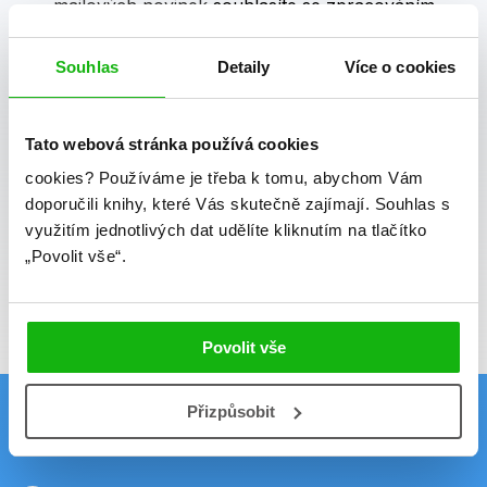
mailových novinek
souhlasíte se zpracováním
osobních údajů
.
Souhlas
Detaily
Více o cookies
Vaše e-mailová adresa
Tato webová stránka používá cookies
Potvrdit
cookies?
Používáme je třeba k tomu, abychom Vám
doporučili knihy, které Vás skutečně zajímají.
Souhlas s
Souhlasím se zpracováním osobních údajů
využitím jednotlivých dat udělíte kliknutím na tlačítko
Vaše e-mailová adresa je u nás v bezpečí.
„Povolit vše“.
Přečtěte si naše podmínky zpracování
osobních údajů.
Povolit vše
Přizpůsobit
Kontakt