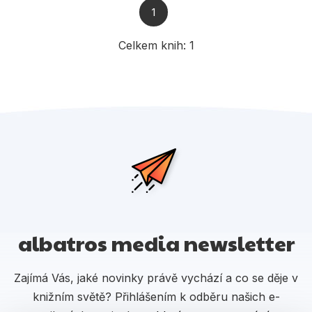
Populárně - naučné pro děti
1
Předškoláci
Celkem knih:
1
Příroda a zahrada
Společnost, politika
Umění a kultura
Výchova a pedagogika
Young adult
Zdraví a životní styl
albatros media newsletter
Všechny kategorie
Zajímá Vás, jaké novinky právě vychází a co se děje v
knižním světě? Přihlášením k odběru našich e-