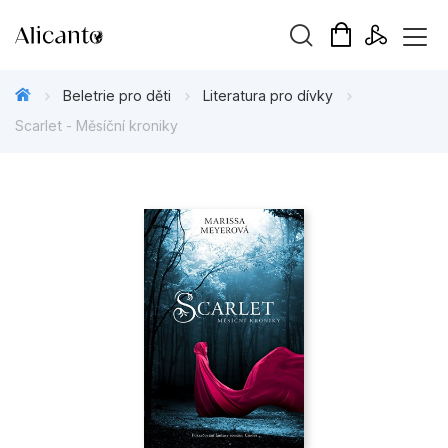
Vyhledávání
Beletrie pro děti
Literatura pro dívky
Scarlet - Měsíční kroniky
Novinky
Připravujeme
Bestsellery
Tipy redakce
Beletrie pro děti
Beletrie pro dospělé