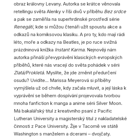
obraz královny Levany. Autorka se krátce věnovala
retellingu světa Alenky v říši divů v příběhu
Bez srdce
a pak se zaměřila na superhrdinské prostředí série
Renegáti
, kde si můžou čtenáři užít spoustu akce a
odkazů na komiksovou klasiku. A pro ty, kdo mají rádi
léto, moře a odkazy na Beatles, je po ruce svižná
prázdninová knížka
Instant Karma
. Nejnověji nám
autorka přináší převyprávění klasických evropských
příběhů, které nás vracejí do světa pohádek v sérii
Zlatá/Prokletá
. Myslíte, že jde změnit předurčení
osudu? Uvidíte… Marissa Meyerová si příběhy
vymýšlela už od chvíle, kdy začala mluvit, a její láska k
vyprávění se během dospívání projevovala tvorbou
mnoha fanfiction k manga a anime sérii Silver Moon.
Má bakalářský titul z kreativního psaní z Pacific
Lutheran University a magisterský titul z nakladatelské
činnosti z Pace University. Žije v Tacomě ve státě
Washington s manželem a dcerami – dvojčaty.