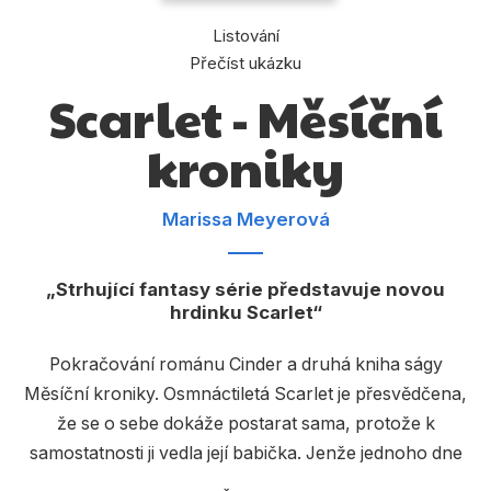
Dárkové publikace
Listování
Dárkové zboží
Přečíst ukázku
Scarlet - Měsíční
Hobby
Jazyky
kroniky
Kalendáře
Marissa Meyerová
Komiks
Křížovky
Strhující fantasy série představuje novou
hrdinku Scarlet
Kuchařky
Počítače
Pokračování románu Cinder a druhá kniha ságy
Měsíční kroniky. Osmnáctiletá Scarlet je přesvědčena,
Poezie
že se o sebe dokáže postarat sama, protože k
Populárně - naučná pro dospělé
samostatnosti ji vedla její babička. Jenže jednoho dne
babička záhadně zmizí a něco s tím má do činění gang