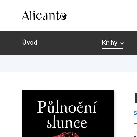
Úvod
Knihy
Novinky
Připravujeme
Bestsellery
S
Tipy redakce