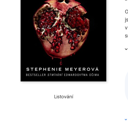
O
j
v
s
t
Listování