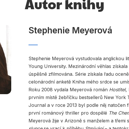
Autor knihy
Stephenie Meyerová
Stephenie Meyerová vystudovala anglickou li
Young University. Mezinárodní věhlas získal
úspěšně zfilmována. Série získala řadu oceně
celonárodní anketě Kniha mého srdce se umíst
Roku 2008 vydala Meyerová román
Hostitel
,
prvním místě žebříčku bestsellerů New York T
Journal a v roce 2013 byl podle něj natočen fi
první románový thriller pro dospělé
The Chem
Meyerová žije v Arizoně s manželem a třemi 
slunce
se vrací k příběhu
Stmívání
– a tentokr