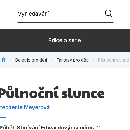
Vyhledávání
Edice a série
Beletrie pro děti
Fantasy pro děti
Půlnoční slunce
Beletrie pro děti
Beletrie pro
Dárkové zboží
Hobby
Půlnoční slunce
Kalendáře
Komiks
Kuchařky
Počítače
tephenie Meyerová
Populárně - naučná pro
Populárně - 
dospělé
Příběh Stmívání Edwardovýma očima
Příroda a za