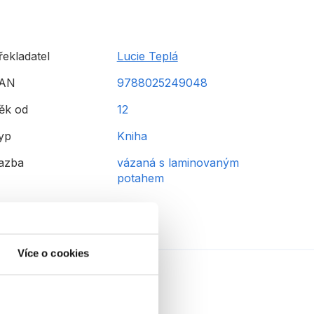
řekladatel
Lucie Teplá
AN
9788025249048
ěk od
12
yp
Kniha
azba
vázaná s laminovaným
potahem
Více o cookies