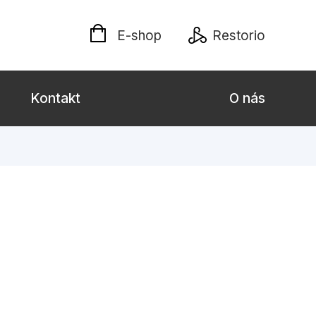
E-shop
Restorio
Kontakt
O nás
 dospělé
Dárkové publikace
Jazyky
Křížovky
Poezie
naučné pro děti
Předškoláci
hrada
Společnost, politika