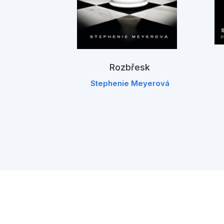
ní
Rozbřesk
Meyerová
Stephenie Meyerová