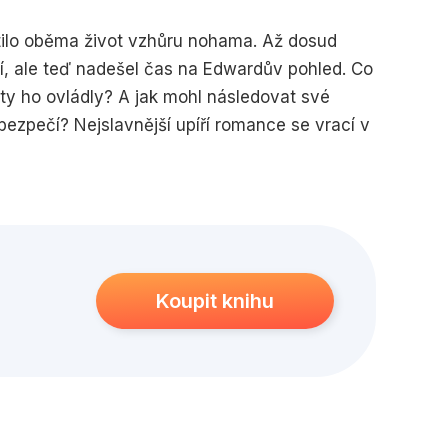
edagogika
Young adult
ilo oběma život vzhůru nohama. Až dosud
ní, ale teď nadešel čas na Edwardův pohled. Co
ity ho ovládly? A jak mohl následovat své
ezpečí? Nejslavnější upíří romance se vrací v
ky.
Koupit knihu