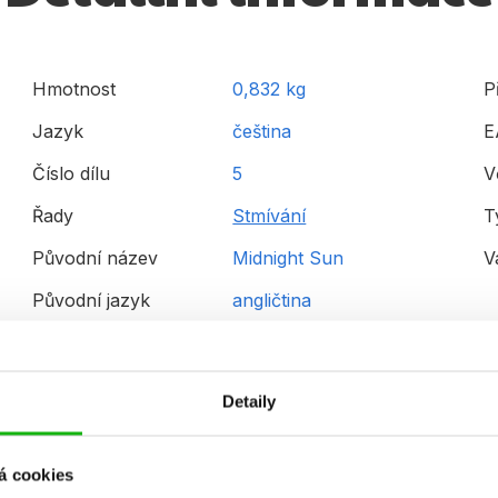
Hmotnost
0,832 kg
P
Jazyk
čeština
E
Číslo dílu
5
V
Řady
Stmívání
T
Původní název
Midnight Sun
V
Původní jazyk
angličtina
Detaily
á cookies