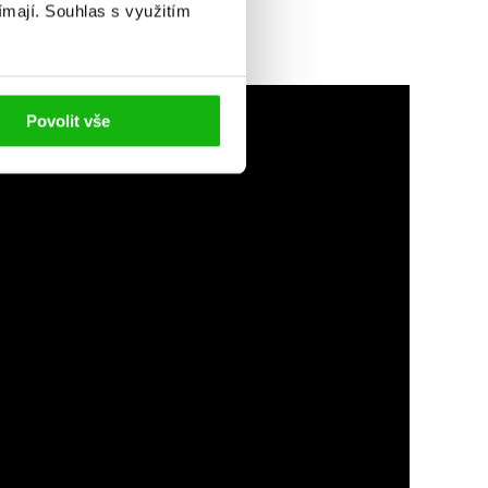
ímají.
Souhlas s využitím
Povolit vše