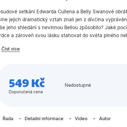
Umění a kultura
Výchova a p
sudové setkání Edwarda Cullena a Belly Swanové obrát
sme jejich dramatický vztah znali jen z dívčina vyprávě
Zdraví a životní styl
še jeho shledání s nevinnou Bellou způsobilo? Jaké poc
rdce a zároveň svou lásku stahovat do světa plného neb
emně velkolepém stylu a má pořádně nabroušené špičá
Číst více
Všechny kategorie
549 Kč
Nedostupné
Doporučená cena
Řada
Detailní informace
Video
Autor