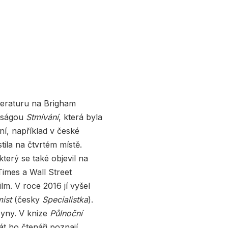
teraturu na Brigham
a ságou
Stmívání
, která byla
ní, například v české
ila na čtvrtém místě.
 který se také objevil na
imes a Wall Street
lm. V roce 2016 jí vyšel
ist
(česky
Specialistka
).
syny. V knize
Půlnoční
át ho čtenáři poznají