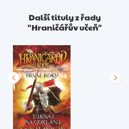
Další tituly z řady
"Hraničářův učeň"