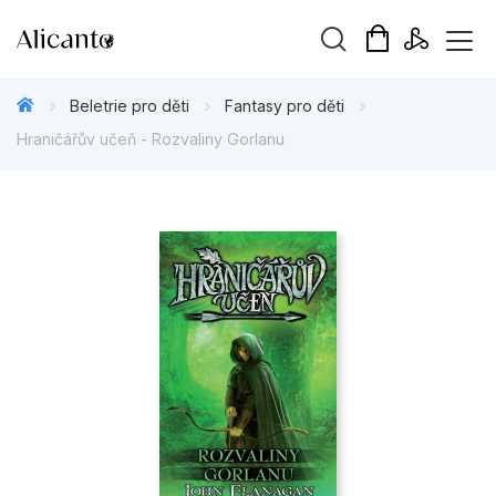
Vyhledávání
Beletrie pro děti
Fantasy pro děti
Hraničářův učeň - Rozvaliny Gorlanu
Novinky
Připravujeme
Bestsellery
Tipy redakce
Beletrie pro děti
Beletrie pro dospělé