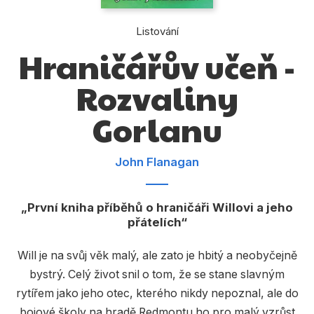
Dárkové publikace
Listování
Dárkové zboží
Hraničářův učeň -
Hobby
Rozvaliny
Jazyky
Gorlanu
Kalendáře
Komiks
John Flanagan
Křížovky
Kuchařky
První kniha příběhů o hraničáři Willovi a jeho
přátelích
Počítače
Will je na svůj věk malý, ale zato je hbitý a neobyčejně
Poezie
bystrý. Celý život snil o tom, že se stane slavným
Populárně - naučná pro dospělé
rytířem jako jeho otec, kterého nikdy nepoznal, ale do
bojové školy na hradě Redmontu ho pro malý vzrůst