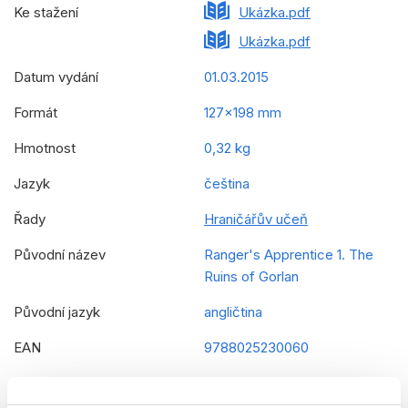
Ke stažení
Ukázka.pdf
Ukázka.pdf
Datum vydání
01.03.2015
Formát
127x198 mm
Hmotnost
0,32 kg
Jazyk
čeština
Řady
Hraničářův učeň
Původní název
Ranger's Apprentice 1. The
Ruins of Gorlan
Původní jazyk
angličtina
EAN
9788025230060
Věk od
12