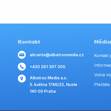
Kontakt
Média,
alicanto@albatrosmedia.cz
Kontakt 
Informac
+420 261 397 200
Volná mí
Albatros Media a.s.
5. května 1746/22, Nusle
Přečtěte 
140 00 Praha