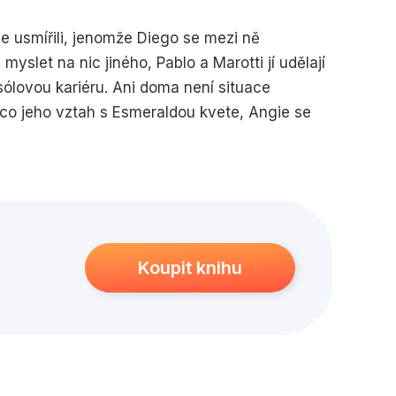
edagogika
Young adult
se usmířili, jenomže Diego se mezi ně
yslet na nic jiného, Pablo a Marotti jí udělají
sólovou kariéru. Ani doma není situace
co jeho vztah s Esmeraldou kvete, Angie se
 mohla by pomoct tátovi a nemusela by už chodit
ekvapení. Vrátila jsem se domů a toužila jsem
lných pocitů motala hlava... Leon, Diego,
Koupit knihu