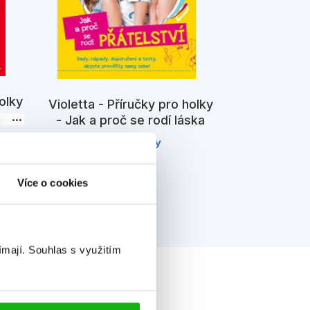
olky
Violetta - 
Violetta - Příručky pro holky
- Jak a proč se rodí láska
Wal
Walt Disney
Více o cookies
ímají.
Souhlas s využitím