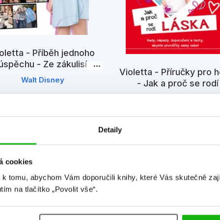
oletta - Příběh jednoho
úspěchu - Ze zákulisí
Violetta - Příručky pro h
televizního seriálu
Walt Disney
- Jak a proč se rodí
přátelství
Walt Disney
Detaily
á cookies
 k tomu, abychom Vám doporučili knihy, které Vás skutečně zaj
utím na tlačítko „Povolit vše“.