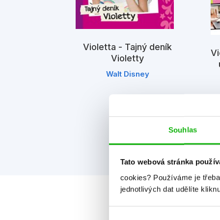
Violetta - Tajný deník
Vi
Violetty
 mém světě
Walt Disney
sney
Souhlas
Tato webová stránka použív
cookies?
Používáme je třeba
jednotlivých dat udělíte klikn