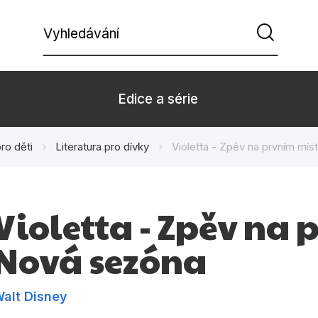
Vyhledávání
Edice a série
pro děti
Literatura pro dívky
Violetta - Zpěv na prvním mís
Beletrie pro děti
Beletrie pro
Dárkové zboží
Hobby
Violetta - Zpěv na 
Kalendáře
Komiks
Nová sezóna
Kuchařky
Počítače
Populárně - naučná pro
Populárně - 
dospělé
alt Disney
Příroda a za