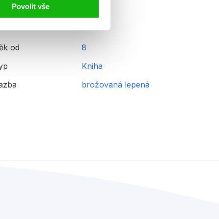
Povolit vše
ěk od
8
yp
Kniha
azba
brožovaná lepená