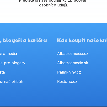
Přečtěte si naše podmínky zpracování
osobních údajů.
 blogeři a kariéra
Kde koupit naše kn
pro média
Albatrosmedia.cz
e pro blogery
Albatrosmedia.sk
sta
Palmknihy.cz
si náš příběh
Restorio.cz