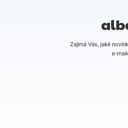
alb
Zajímá Vás, jaké novin
e-mai