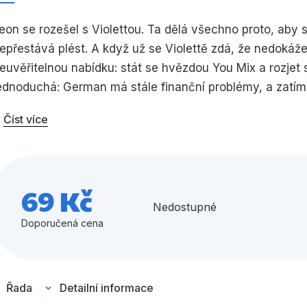
Umění a kultura
Výchova a p
eon se rozešel s Violettou. Ta dělá všechno proto, aby 
epřestává plést. A když už se Violettě zdá, že nedokáže m
Zdraví a životní styl
euvěřitelnou nabídku: stát se hvězdou You Mix a rozjet 
ednoduchá: German má stále finanční problémy, a zatím
ozhodla odejít. Kdyby Violetta nabízenou práci přijala,
Číst více
Všechny kategorie
o třídy s Leonem...
Jako by toho nebylo dost, ten den na mě čekala další př
o klidu, protože se mi ze všech těch novinek a rozporup
69 Kč
abídka od You Mix... Táta! Co tomu řekne táta?“
Nedostupné
Doporučená cena
Řada
Detailní informace