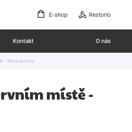
E-shop
Restorio
Kontakt
O nás
tě - Nová sezóna
 dospělé
Dárkové publikace
Jazyky
prvním místě -
Křížovky
Poezie
naučné pro děti
Předškoláci
hrada
Společnost, politika