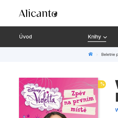
Úvod
Knihy
Beletrie 
Novinky
Připravujeme
%
Bestsellery
Tipy redakce
W