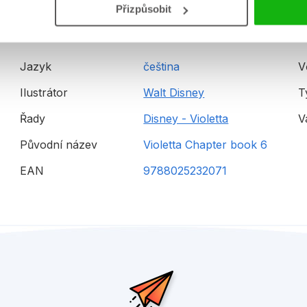
Detailní informace
Přizpůsobit
Jazyk
čeština
V
Ilustrátor
Walt Disney
T
Řady
Disney - Violetta
V
Původní název
Violetta Chapter book 6
EAN
9788025232071