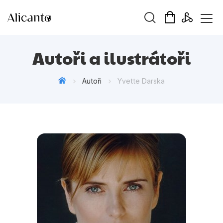
Vyhledávání
Autoři a ilustrátoři
Autoři
Yvette Darska
Novinky
Připravujeme
Bestsellery
Tipy redakce
Beletrie pro děti
Beletrie pro dospělé