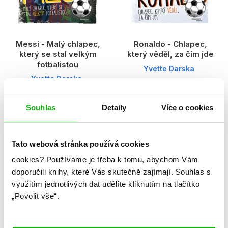
Messi - Malý chlapec,
Ronaldo - Chlapec,
který se stal velkým
který věděl, za čím jde
fotbalistou
Yvette Darska
Yvette Darska
Souhlas
Detaily
Více o cookies
Tato webová stránka používá cookies
1
cookies?
Používáme je třeba k tomu, abychom Vám
Celkem knih:
4
doporučili knihy, které Vás skutečně zajímají.
Souhlas s
využitím jednotlivých dat udělíte kliknutím na tlačítko
„Povolit vše“.