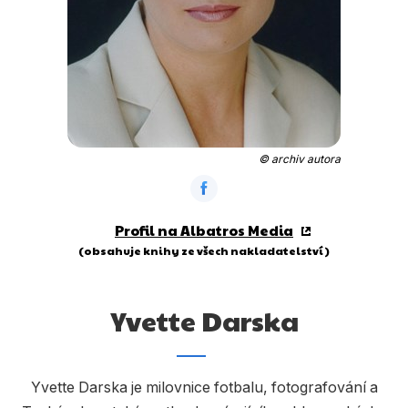
Dárkové publikace
Dárkové zboží
Hobby
Jazyky
Kalendáře
© archiv autora
Komiks
Křížovky
Profil na Albatros Media
(obsahuje knihy ze všech nakladatelství)
Kuchařky
Počítače
Yvette Darska
Poezie
Populárně - naučná pro dospělé
Yvette Darska je milovnice fotbalu, fotografování a